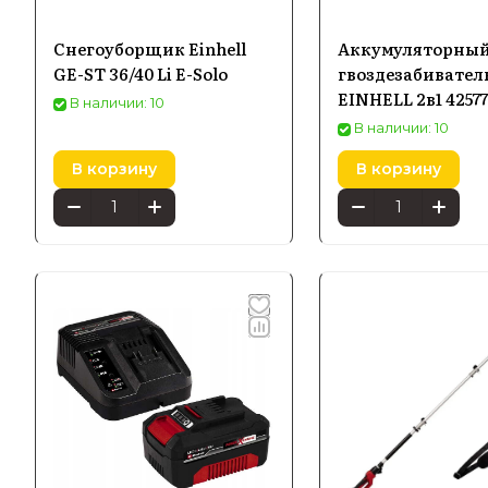
максималь
Снегоуборщик Einhell
Аккумуляторны
GE-ST 36/40 Li E-Solo
гвоздезабивател
Купить эл
EINHELL 2в1 4257
В наличии: 10
доставкой
В наличии: 10
В корзину
В корзину