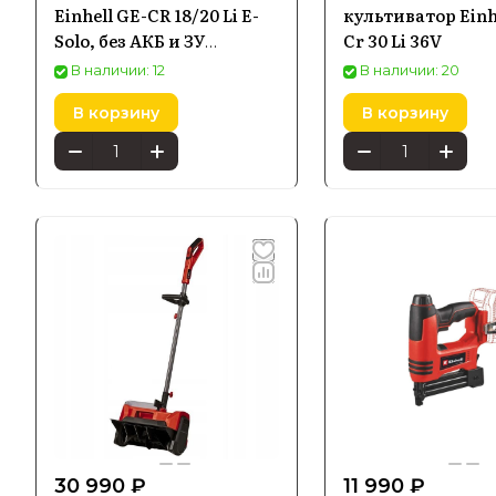
Einhell GE-CR 18/20 Li E-
культиватор Einh
Solo, без АКБ и ЗУ
Cr 30 Li 36V
Особе
(34.312.10)
В наличии: 12
В наличии: 20
В корзину
В корзину
Попул
Среди асс
совместим
затраты н
триммеры,
Универ
Продукция
30 990 ₽
11 990 ₽
мобильнос