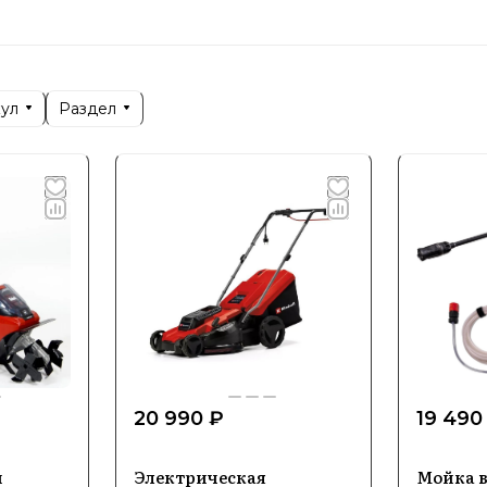
налов.
inhell позиционируется как один из лидеров на рын
 широкий ассортимент решений для работы в домаш
кул
Раздел
 себе удобство использования и долговечность, что
ализация и ключевые напра
ыпускает разнообразные категории продукции, вклю
а, садовую технику и оборудование для ремонта. О
 которые подходят для активного использования на 
преимуществом бренда стала интеграция современ
20 990 ₽
19 490
 внедрению инновационных систем управления и эн
ают высокую производительность и комфорт при эк
й
Электрическая
Мойка 