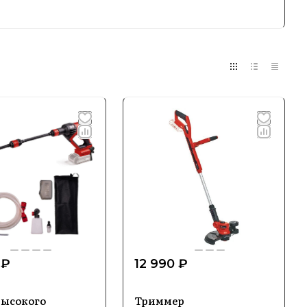
ке электроинструментов и садовой техники,
них условиях и на даче. Продукция бренда
 обеспечивает отличные результаты.
вления
чая электроинструменты, аккумуляторные
собое внимание уделяется портативным
улице и в саду.
ных технологий в каждую модель.
 ₽
12 990 ₽
ергоэффективности, инструменты Einhell
сплуатации.
высокого
Триммер