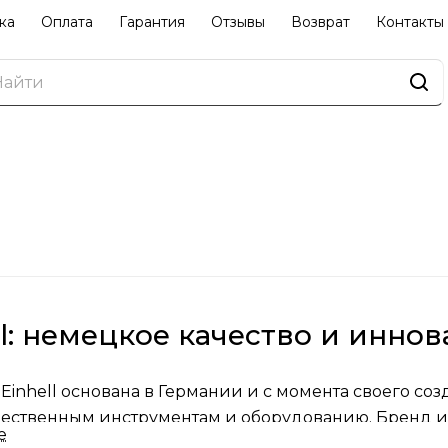
ка
Оплата
Гарантия
Отзывы
Возврат
Контакты
ll: немецкое качество и инно
Einhell основана в Германии и с момента своего со
ественным инструментам и оборудованию. Бренд и
е
ью продукции, что делает его популярным выборо