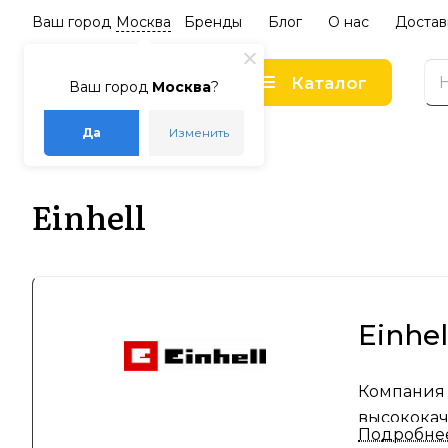
Ваш город
Москва
Бренды
Блог
О нас
Достав
Каталог
Ваш город
Москва
?
Да
Изменить
–
–
Главная
Бренды
Einhell
Einhell
Einhe
Компания 
высококач
Подробне
надежност