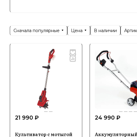
профессио
Сегодня E
предлагая
Сначала популярные
Цена
Арти
В наличии
сочетает в
Специ
Einhell в
устройств
решениям,
Ключевым 
21 990 ₽
24 990 ₽
Благодаря
обеспечив
Культиватор с мотыгой
Аккумуляторны