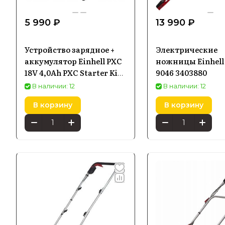
5 990 ₽
13 990 ₽
Устройство зарядное +
Электрические
аккумулятор Einhell PXC
ножницы Einhell
18V 4,0Ah PXC Starter Kit
9046 3403880
2, 4 Ач 4512042
В наличии: 12
В наличии: 12
В корзину
В корзину