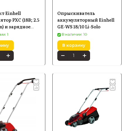
а улице.
т Einhell
Опрыскиватель
тор PXC (18В; 2.5
аккумуляторный Einhell
окий каталог с гарантией магазина и
on) и зарядное
GE-WS 18/10 Li-Solo
тво 4512097
ии: 1
В наличии: 10
зину
В корзину