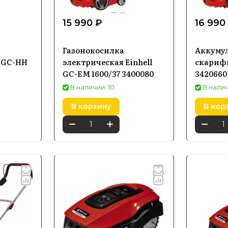
15 990 ₽
16 990
Газонокосилка
Аккуму
 GC-HH
электрическая Einhell
скарифи
GC-EM 1600/37 3400080
3420660
В наличии: 10
В налич
В корзину
В кор