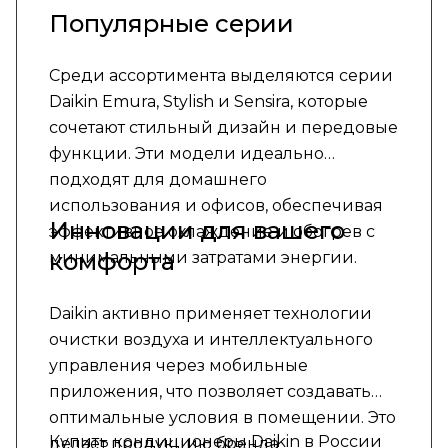
Популярные серии
Среди ассортимента выделяются серии
Daikin Emura, Stylish и Sensira, которые
сочетают стильный дизайн и передовые
функции. Эти модели идеально
подходят для домашнего
использования и офисов, обеспечивая
Инновации для вашего
эффективное охлаждение и обогрев с
комфорта
минимальными затратами энергии.
Daikin активно применяет технологии
очистки воздуха и интеллектуального
управления через мобильные
приложения, что позволяет создавать
оптимальные условия в помещении. Это
Купить кондиционеры Daikin в России
делает продукцию бренда