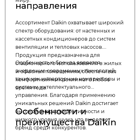
миру.
направления
Ассортимент Daikin охватывает широкий
спектр оборудования: от настенных и
кассетных кондиционеров до систем
вентиляции и тепловых насосов.
Продукция предназначена для
Особенностью бренда является
стационарного использования в жилых
внедрение современных технологий,
и офисных помещениях, обеспечивая
таких как инверторные компрессоры и
комфортный микроклимат в любое
системы интеллектуального
время года.
управления. Благодаря применению
уникальных решений Daikin достигает
Особенности и
высокой энергоэффективности и
низкого уровня шума, что выделяет
преимущества Daikin
бренд среди конкурентов.