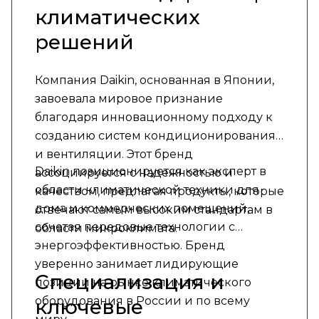
климатических
решений
Компания Daikin, основанная в Японии,
завоевала мировое признание
благодаря инновационному подходу к
созданию систем кондиционирования
и вентиляции. Этот бренд
Daikin позиционируется как эксперт в
ассоциируется с надежностью и
области климатической техники для
качеством, предлагая продукты, которые
дома и коммерческих помещений,
отвечают самым высоким стандартам в
сочетая передовые технологии с
области микроклимата.
энергоэффективностью. Бренд
уверенно занимает лидирующие
Специализация и
позиции на рынке климатического
оборудования в России и по всему
ключевые