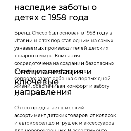
наследие заботы о
детях с 1958 года
Бренд Chicco был основан в 1958 году в
Италии и с тех пор стал одним из самых
узнаваемых производителей детских
товаров в мире. Компания
сосредоточена на создании безопасных
Специализация и
и удобных изделий, которые
сопровождают ребенка с первых дней
ключевые
жизни, обеспечивая комфорт и заботу
направления
для всей семьи.
Chicco предлагает широкий
ассортимент детских товаров: от колясок
и автокресел до игрушек и аксессуаров
для новорожденных. В ассортименте