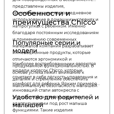
представлены изделия,
Особенности и
ориентированные на повседневное
использование в домашних условиях и
преимущества Chicco
на прогулках с ребёнком. Именно
благодаря постоянным исследованиям
и применению современных
Популярные серии и
материалов компания разрабатывает
модели
инновационные продукты, которые
отличаются эргономикой и
Наиболее востребованными являются
продуманной функциональностью. В
модели колясок Chicco, которые
основе успеха лежит внимание к
сочетают в себе лёгкость управления и
деталям и стремление обеспечить
комфорт для ребёнка. Ярким примером
максимальную безопасность малышей.
инноваций стали автокресла с
Удобство для родителей и
улучшенной системой защиты и
адаптируемыми под рост малыша
малышей
функциями. Такие изделия