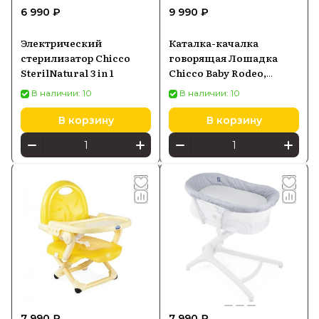
6 990 ₽
9 990 ₽
Электрический
Каталка-качалка
стерилизатор Chicco
говорящая Лошадка
SterilNatural 3 in 1
Chicco Baby Rodeo,
белый/розовый
В наличии: 10
В наличии: 10
В корзину
В корзину
7 990 ₽
7 990 ₽