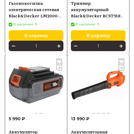
Газонокосилка
Триммер
электрическая сетевая
аккумуляторный
Black&Decker LM2000-
Black&Decker BCST918D1
QS
1*2.5 Ah/18 V с ЗУ
В наличии: 11
В наличии: 11
В корзину
В корзину
5 990 ₽
13 990 ₽
Аккумулятор
Аккумуляторная