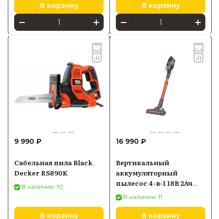
В корзину
В корзину
9 990 ₽
16 990 ₽
Сабельная пила Black
Вертикальный
Decker RS890K
аккумуляторный
пылесос 4-в-1 18В 2Ач
В наличии: 10
BLACK+DECKER
В наличии: 11
BHFEV182C
В корзину
В корзину