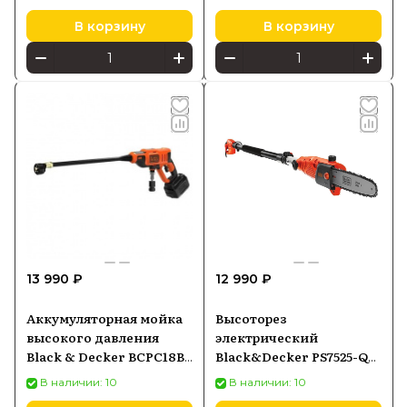
В корзину
В корзину
13 990 ₽
12 990 ₽
Аккумуляторная мойка
Высоторез
высокого давления
электрический
Black & Decker BCPC18B,
Black&Decker PS7525-QS
без АКБ и ЗУ
800 Вт шина 25 см
В наличии: 10
В наличии: 10