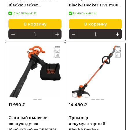
Black&Decker
Black&Decker HVLP200-
BEMW471BH-QS
QS
В наличии: 10
В наличии: 11
В корзину
В корзину
11 990 ₽
14 490 ₽
Садовый пылесос
Триммер
воздуходувка
аккумуляторный
Black&Decker BEBLV260-
Black&Decker