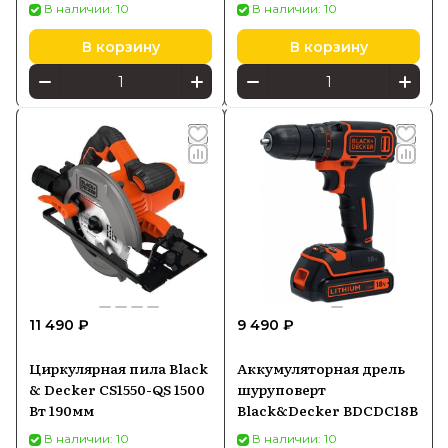
STC1820CM 2.0 Ah 18 V с
QS
В наличии: 10
В наличии: 10
ЗУ
В корзину
В корзину
11 490 ₽
9 490 ₽
Циркулярная пила Black
Аккумуляторная дрель
& Decker CS1550-QS 1500
шуруповерт
Вт 190мм
Black&Decker BDCDC18B
В наличии: 10
В наличии: 10