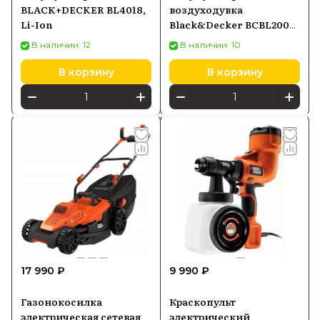
BLACK+DECKER BL4018,
воздуходувка
Li-Ion
Black&Decker BCBL200B-
XJ
В наличии: 12
В наличии: 10
В корзину
В корзину
17 990 ₽
9 990 ₽
Газонокосилка
Краскопульт
электрическая сетевая
электрический