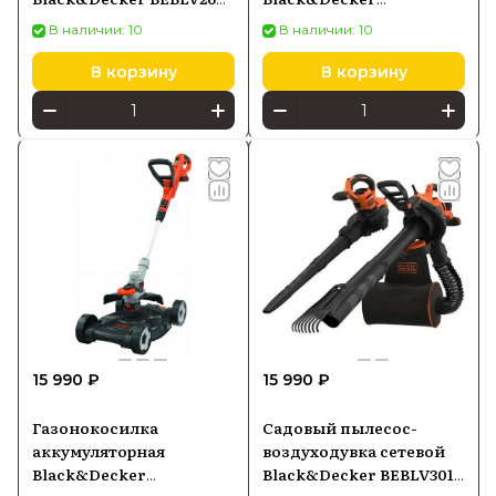
QS
STC1840EPC-QW 1*4.0 Ah
В наличии: 10
В наличии: 10
18 V с ЗУ
В корзину
В корзину
15 990 ₽
15 990 ₽
Газонокосилка
Садовый пылесос-
аккумуляторная
воздуходувка сетевой
Black&Decker
Black&Decker BEBLV301-