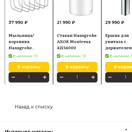
37 990 ₽
21 990 ₽
29 990 ₽
Мыльница/
Стакан Hansgrohe
Ершик для
корзинка
AXOR Montreux
унитаза с
Hansgrohe
42134000
держателем
42065000
Universal Ci
В наличии: 10
В наличии: 10
В наличии: 
хром 428550
В корзину
В корзину
В корзи
Назад к списку
Интернет-магазин