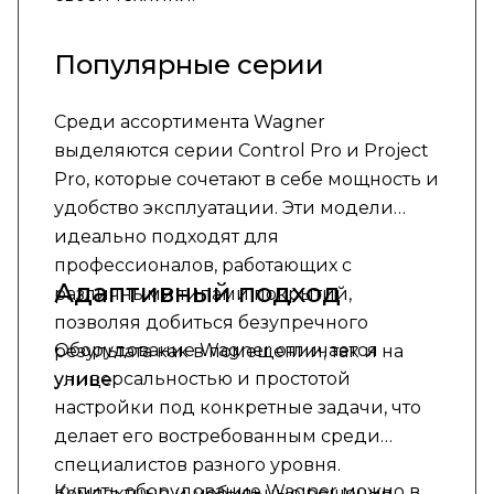
Популярные серии
Среди ассортимента Wagner
выделяются серии Control Pro и Project
Pro, которые сочетают в себе мощность и
удобство эксплуатации. Эти модели
идеально подходят для
профессионалов, работающих с
Адаптивный подход
различными типами покрытий,
позволяя добиться безупречного
Оборудование Wagner отличается
результата как в помещении, так и на
универсальностью и простотой
улице.
настройки под конкретные задачи, что
делает его востребованным среди
специалистов разного уровня.
Купить оборудование Wagner можно в
Компактные и мобильные решения