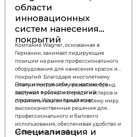
области
инновационных
систем нанесения
покрытий
Компания Wagner, основанная в
Германии, занимает лидирующие
позиции на рынке профессионального
оборудования для нанесения красок и
покрытий. Благодаря многолетнему
Позиционируя себя как надежного
опыту и постоянному развитию, бренд
партнера в области технологий
заслужил признание среди мастеров и
покраски, Wagner предлагает
строительных компаний по всему миру.
высококачественные решения для
профессионального и бытового
использования, обеспечивая удобство и
Специализация и
эффективность в работе.