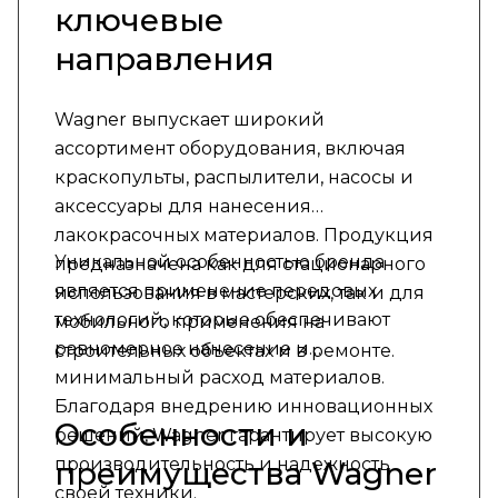
ключевые
направления
Wagner выпускает широкий
ассортимент оборудования, включая
краскопульты, распылители, насосы и
аксессуары для нанесения
лакокрасочных материалов. Продукция
Уникальной особенностью бренда
предназначена как для стационарного
является применение передовых
использования в мастерских, так и для
технологий, которые обеспечивают
мобильного применения на
равномерное нанесение и
строительных объектах и в ремонте.
минимальный расход материалов.
Благодаря внедрению инновационных
Особенности и
решений, Wagner гарантирует высокую
производительность и надежность
преимущества Wagner
своей техники.