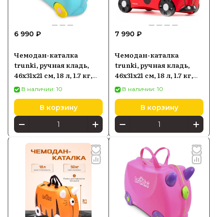
производителя и доставкой по России
по выгодным ценам.
6 990 ₽
7 990 ₽
Чемодан-каталка
Чемодан-каталка
trunki, ручная кладь,
trunki, ручная кладь,
46х31х21 см, 18 л, 1.7 кг,
46х31х21 см, 18 л, 1.7 кг,
голубой, бирюзовый
Божья коровка Харли
В наличии: 10
В наличии: 10
В корзину
В корзину