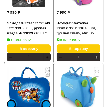
7 990 ₽
7 990 ₽
Чемодан-каталка trunki
Чемодан-каталка
Tipu TRU-T085, ручная
Trunki Trixi TRU-P061,
кладь, 46х31х21 см, 18 л,
ручная кладь, 46х31х21
1.7 кг, оранжевый
см, 1.7 кг, розовый
В наличии: 10
В наличии: 10
В корзину
В корзину