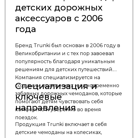
детских дорожных
аксессуаров с 2006
года
Бренд Trunki был основан в 2006 году в
Великобритании и с тех пор завоевал
популярность благодаря уникальным
решениям для детских путешествий.
Компания специализируется на
Специализация и
создании практичных и одновременно
забавных дорожных чемоданов, которые
ключевые
помогают детям чувствовать себя
направления
комфортно и уверенно во время
поездок.
Продукция Trunki включает в себя
детские чемоданы на колесиках,