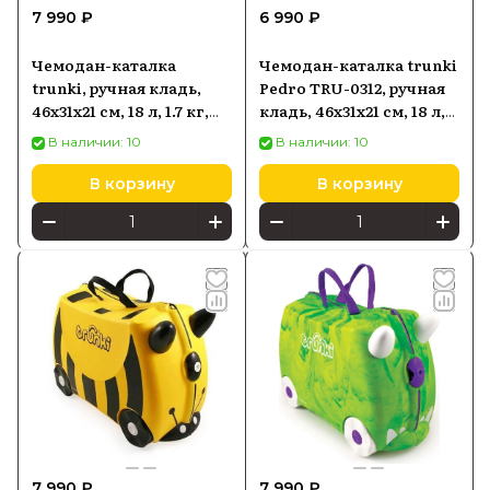
7 990 ₽
6 990 ₽
Чемодан-каталка
Чемодан-каталка trunki
trunki, ручная кладь,
Pedro TRU-0312, ручная
46х31х21 см, 18 л, 1.7 кг,
кладь, 46х31х21 см, 18 л,
Кошка Кэсси
1.7 кг, черный
В наличии: 10
В наличии: 10
В корзину
В корзину
7 990 ₽
7 990 ₽