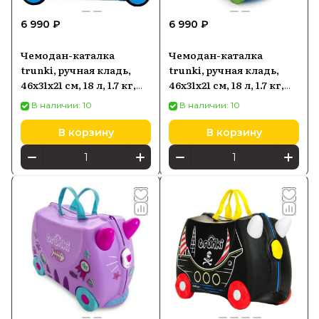
6 990 ₽
6 990 ₽
Чемодан-каталка
Чемодан-каталка
trunki, ручная кладь,
trunki, ручная кладь,
46х31х21 см, 18 л, 1.7 кг,
46х31х21 см, 18 л, 1.7 кг,
Щенячий патруль
Terrance
В наличии: 10
В наличии: 10
В корзину
В корзину