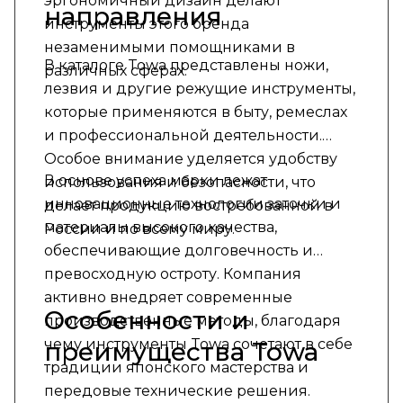
эргономичный дизайн делают
направления
инструменты этого бренда
незаменимыми помощниками в
В каталоге Towa представлены ножи,
различных сферах.
лезвия и другие режущие инструменты,
которые применяются в быту, ремеслах
и профессиональной деятельности.
Особое внимание уделяется удобству
В основе успеха марки лежат
использования и безопасности, что
инновационные технологии заточки и
делает продукцию востребованной в
материалы высокого качества,
России и по всему миру.
обеспечивающие долговечность и
превосходную остроту. Компания
активно внедряет современные
Особенности и
производственные методы, благодаря
чему инструменты Towa сочетают в себе
преимущества Towa
традиции японского мастерства и
передовые технические решения.