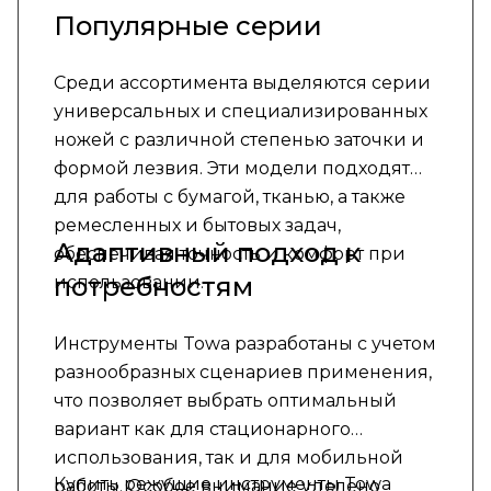
Популярные серии
Среди ассортимента выделяются серии
универсальных и специализированных
ножей с различной степенью заточки и
формой лезвия. Эти модели подходят
для работы с бумагой, тканью, а также
ремесленных и бытовых задач,
Адаптивный подход к
обеспечивая точность и комфорт при
потребностям
использовании.
Инструменты Towa разработаны с учетом
разнообразных сценариев применения,
что позволяет выбрать оптимальный
вариант как для стационарного
использования, так и для мобильной
Купить режущие инструменты Towa
работы. Особое внимание уделено