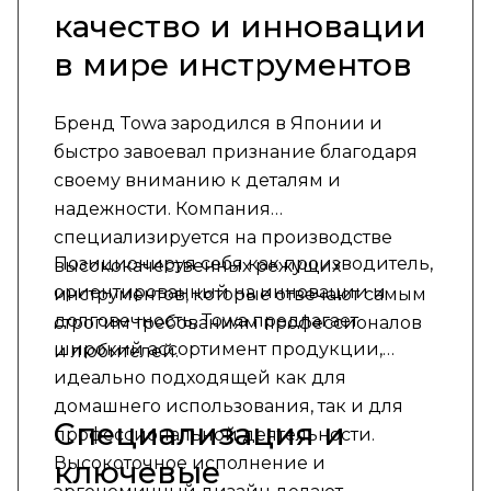
качество и инновации
в мире инструментов
Бренд Towa зародился в Японии и
быстро завоевал признание благодаря
своему вниманию к деталям и
надежности. Компания
специализируется на производстве
Позиционируя себя как производитель,
высококачественных режущих
ориентированный на инновации и
инструментов, которые отвечают самым
долговечность, Towa предлагает
строгим требованиям профессионалов
широкий ассортимент продукции,
и любителей.
идеально подходящей как для
домашнего использования, так и для
Специализация и
профессиональной деятельности.
Высокоточное исполнение и
ключевые