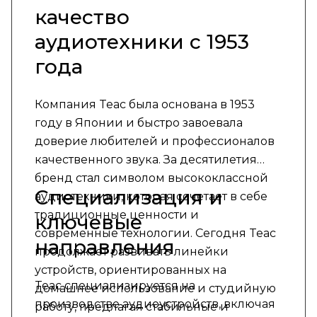
качество
аудиотехники с 1953
года
Компания Teac была основана в 1953
году в Японии и быстро завоевала
доверие любителей и профессионалов
качественного звука. За десятилетия
бренд стал символом высококлассной
Специализация и
аудиотехники, которая сочетает в себе
традиционные ценности и
ключевые
современные технологии. Сегодня Teac
направления
продолжает развивать линейки
устройств, ориентированных на
Teac специализируется на
домашнее использование и студийную
производстве аудиоустройств, включая
работу, предлагая стабильные и