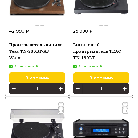
Купить аудиотехнику Teac можно в Batya
Store с гарантией производителя и
42 990 ₽
25 990 ₽
оперативной доставкой по России.
Проигрыватель винила
Виниловый
Teac TN-280BT-A3
проигрыватель TEAC
Walnut
TN-180BT
В наличии: 10
В наличии: 10
В корзину
В корзину