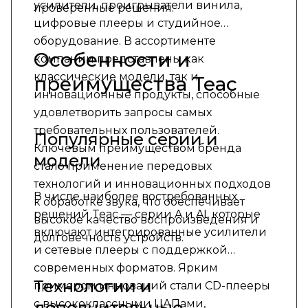
усилители, проигрыватели винила,
проверенные решения.
цифровые плееры и студийное
оборудование. В ассортименте
Особенности и
компании представлены как
классические модели, так и
преимущества Teac
инновационные продукты, способные
удовлетворить запросы самых
требовательных пользователей.
Популярные серии и
Ключевым преимуществом бренда
модели
стало применение передовых
технологий и инновационных подходов
В числе наиболее востребованных
к обработке звука, что обеспечивает
решений Teac — серии A и AI, которые
высокое качество воспроизведения и
включают интегрированные усилители
долговечность устройств.
и сетевые плееры с поддержкой
современных форматов. Ярким
Технологии и
примером инноваций стали CD-плееры
с высококлассными ЦАПами,
дополнительные