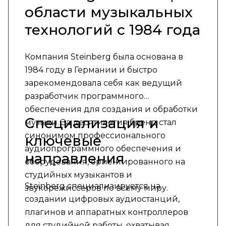
области музыкальных
технологий с 1984 года
Компания Steinberg была основана в
1984 году в Германии и быстро
зарекомендовала себя как ведущий
разработчик программного
обеспечения для создания и обработки
Специализация и
музыки. За десятилетия бренд стал
синонимом профессионального
ключевые
аудиопрограммного обеспечения и
направления
оборудования, ориентированного на
студийных музыкантов и
Steinberg специализируется на
звукорежиссеров по всему миру.
создании цифровых аудиостанций,
плагинов и аппаратных контроллеров
для студийной работы, охватывая