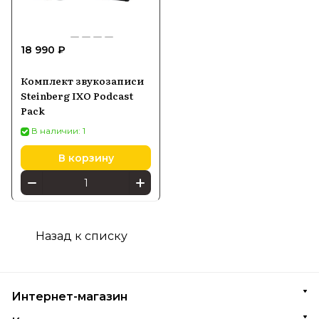
процесса.
18 990 ₽
Купить программное обеспечение и
оборудование Steinberg можно в Batya
Комплект звукозаписи
Store с официальной гарантией
Steinberg IXO Podcast
производителя и быстрой доставкой по
Pack
России.
В наличии: 1
В корзину
Назад к списку
Интернет-магазин