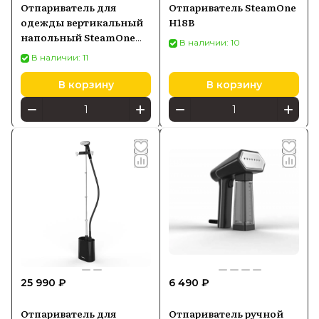
Отпариватель для
Отпариватель SteamOne
одежды вертикальный
H18B
напольный SteamOne
В наличии: 10
EUH2020W 1,2 л, белый
В наличии: 11
В корзину
В корзину
25 990 ₽
6 490 ₽
Отпариватель для
Отпариватель ручной