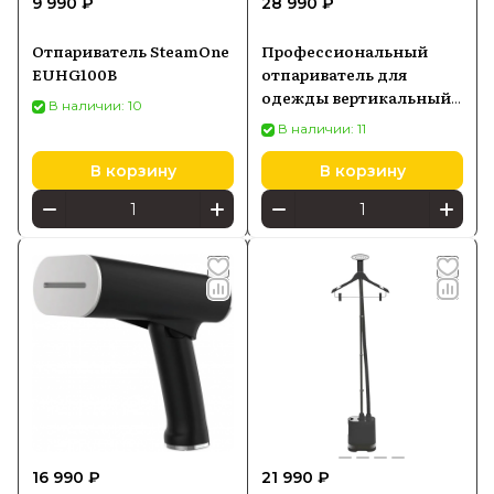
9 990 ₽
28 990 ₽
SteamOne предлагает решения для
ухода за одеждой, которые помогают
Отпариватель SteamOne
Профессиональный
поддерживать ее в идеальном
EUHG100B
отпариватель для
состоянии.
одежды вертикальный
В наличии: 10
напольный SteamOne
В наличии: 11
Pro2000 2,5 л, черный
В корзину
В корзину
16 990 ₽
21 990 ₽