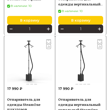
одежды вертикальный
В наличии: 10
напольный SteamOne
В наличии: 10
PRO1900-SB 1,8л, на
колесиках, черный
В корзину
В корзину
17 990 ₽
17 990 ₽
Отпариватель для
Отпариватель для
одежды SteamOne
одежды вертикальный
EUKID190B
напольный SteamOne