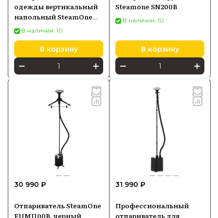
одежды вертикальный
Steamone SN200B
напольный SteamOne
В наличии: 10
UNI900GB 1,2 л, черный
В наличии: 10
В корзину
В корзину
30 990 ₽
31 990 ₽
Отпариватель SteamOne
Профессиональный
EUMI100B, черный
отпариватель для