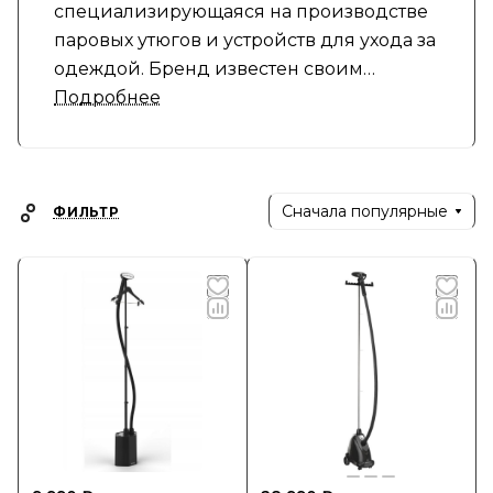
специализирующаяся на производстве
паровых утюгов и устройств для ухода за
одеждой. Бренд известен своим
вниманием к качеству и дизайну.
Подробнее
Продукция компании включает:
- Паровые утюги: устройства, которые
Сначала популярные
ФИЛЬТР
обеспечивают быструю и эффективную
глажку.
- Стемеры: компактные устройства для
бережного ухода за одеждой и
текстилем.
- Аксессуары для ухода:
дополнительные принадлежности для
утюгов.