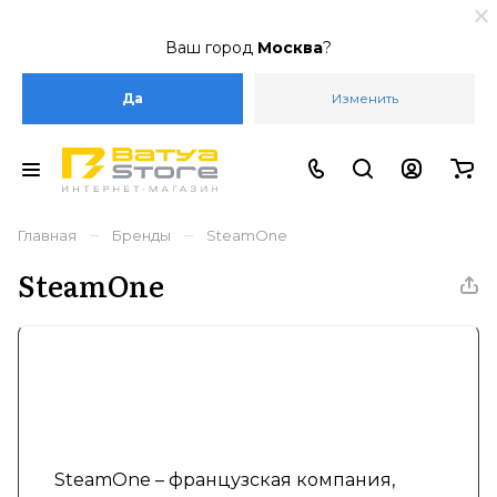
Ваш город
Москва
?
Да
Изменить
–
–
Главная
Бренды
SteamOne
SteamOne
SteamOne – французская компания,