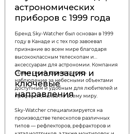
астрономических
приборов с 1999 года
Бренд Sky-Watcher был основан в 1999
году в Канаде и с тех пор завоевал
признание во всем мире благодаря
высококлассным телескопам и
аксессуарам для астрономии. Компания
Специализация и
ставит своей целью сделать
наблюдение за небесными объектами
ключевые
доступным и удобным для любителей и
направления
профессионалов по всему миру.
Sky-Watcher специализируется на
производстве телескопов различных
типов — рефлекторов, рефракторов и
катадиоптриков, а также монтировок и