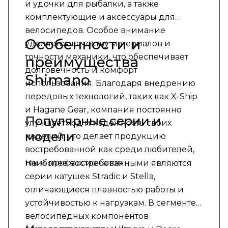
и удочки для рыбалки, а также
комплектующие и аксессуары для
велосипедов. Особое внимание
Особенности и
уделяется качеству материалов и
точности механики, что обеспечивает
преимущества
долговечность и комфорт
Shimano
использования. Благодаря внедрению
передовых технологий, таких как X-Ship
и Hagane Gear, компания постоянно
Популярные серии и
улучшает ход и надежность своих
модели
изделий, что делает продукцию
востребованной как среди любителей,
так и профессионалов.
Наиболее востребованными являются
серии катушек Stradic и Stella,
отличающиеся плавностью работы и
устойчивостью к нагрузкам. В сегменте
велосипедных компонентов