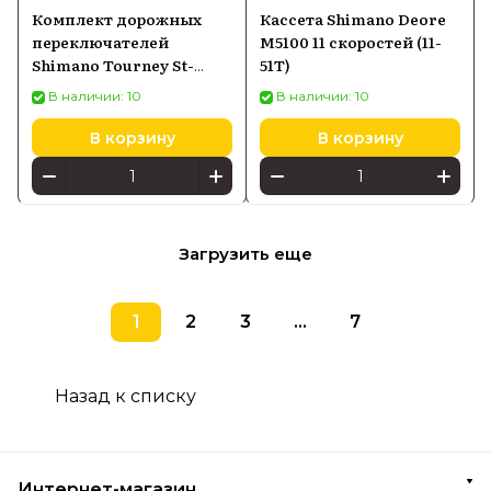
Комплект дорожных
Кассета Shimano Deore
переключателей
M5100 11 скоростей (11-
Shimano Tourney St-
51T)
A070, 2x7, 14 скоростей,
В наличии: 10
В наличии: 10
черный
В корзину
В корзину
Загрузить еще
1
2
3
...
7
Назад к списку
Интернет-магазин