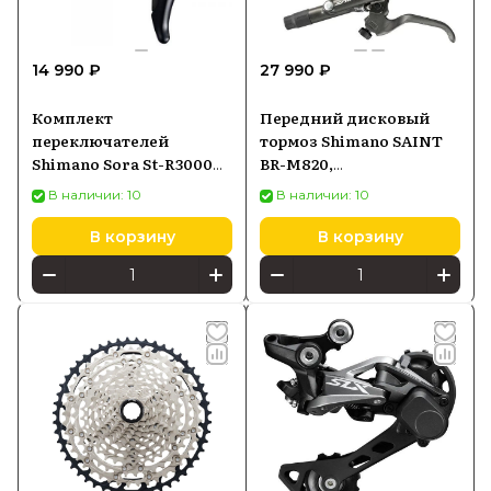
14 990 ₽
27 990 ₽
Комплект
Передний дисковый
переключателей
тормоз Shimano SAINT
Shimano Sora St-R3000
BR-M820,
2x9 скоростей, черный
металлические колодки
В наличии: 10
В наличии: 10
H03C.
В корзину
В корзину