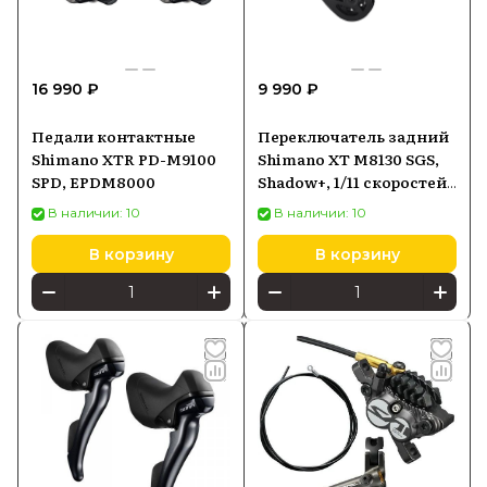
16 990 ₽
9 990 ₽
Педали контактные
Переключатель задний
Shimano XTR PD-M9100
Shimano XT M8130 SGS,
SPD, EPDM8000
Shadow+, 1/11 скоростей,
IRDM8130SGS
В наличии: 10
В наличии: 10
В корзину
В корзину