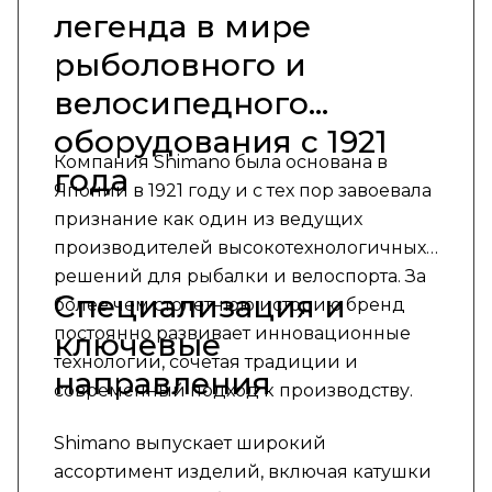
легенда в мире
рыболовного и
велосипедного
оборудования с 1921
Компания Shimano была основана в
года
Японии в 1921 году и с тех пор завоевала
признание как один из ведущих
производителей высокотехнологичных
решений для рыбалки и велоспорта. За
Специализация и
более чем столетнюю историю бренд
постоянно развивает инновационные
ключевые
технологии, сочетая традиции и
направления
современный подход к производству.
Shimano выпускает широкий
ассортимент изделий, включая катушки