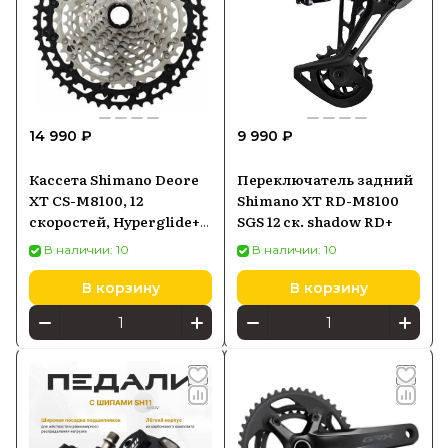
официальной гарантией и доставкой по
России, а также узнать цену и
ознакомиться с каталогом бренда.
14 990 ₽
9 990 ₽
Кассета Shimano Deore
Переключатель задний
XT CS-M8100, 12
Shimano XT RD-M8100
скоростей, Hyperglide+,
SGS 12 ск. shadow RD+
10-51Т, ICSM8100051
В наличии: 10
В наличии: 10
В корзину
В корзину