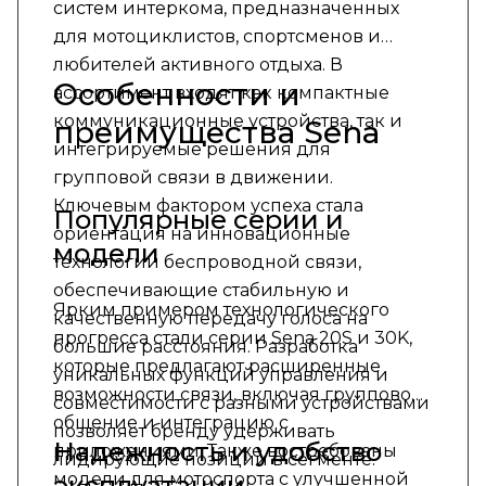
систем интеркома, предназначенных
для мотоциклистов, спортсменов и
любителей активного отдыха. В
Особенности и
ассортимент входят как компактные
коммуникационные устройства, так и
преимущества Sena
интегрируемые решения для
групповой связи в движении.
Ключевым фактором успеха стала
Популярные серии и
ориентация на инновационные
модели
технологии беспроводной связи,
обеспечивающие стабильную и
Ярким примером технологического
качественную передачу голоса на
прогресса стали серии Sena 20S и 30K,
большие расстояния. Разработка
которые предлагают расширенные
уникальных функций управления и
возможности связи, включая групповое
совместимости с разными устройствами
общение и интеграцию с
позволяет бренду удерживать
Надежность и удобство
приложениями. Также востребованы
лидирующие позиции в сегменте.
модели для мотоспорта с улучшенной
эксплуатации