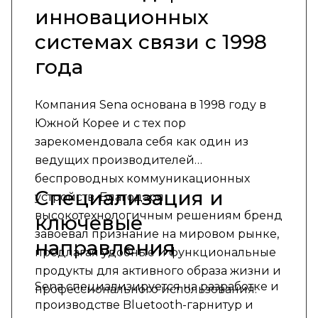
инновационных
системах связи с 1998
года
Компания Sena основана в 1998 году в
Южной Корее и с тех пор
зарекомендовала себя как один из
ведущих производителей
беспроводных коммуникационных
Специализация и
устройств. Благодаря
высокотехнологичным решениям бренд
ключевые
завоевал признание на мировом рынке,
направления
предлагая удобные и функциональные
продукты для активного образа жизни и
Sena специализируется на разработке и
профессионального использования.
производстве Bluetooth-гарнитур и