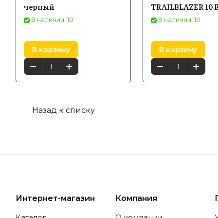
черный
TRAILBLAZER 10 B
Наиболее 
В наличии: 10
В наличии: 10
которые о
природе. 
серии Hologr
В корзину
В корзину
справляют
любителей
Индив
Кроме тог
Назад к списку
улучшающи
использов
использов
Купить об
всей Росс
Интернет-магазин
Компания
Каталог
О компании