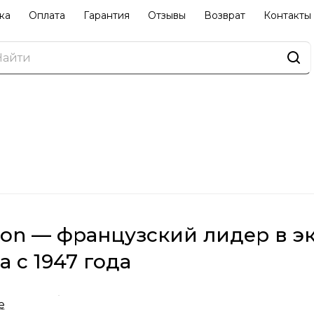
ка
Оплата
Гарантия
Отзывы
Возврат
Контакты
on — французский лидер в э
а с 1947 года
Salomon была основана в 1947 году во Франции и с 
е