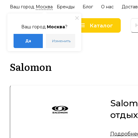
Ваш город
Москва
Бренды
Блог
О нас
Достав
Каталог
Ваш город
Москва
?
Да
Изменить
–
–
Главная
Бренды
Salomon
Salomon
Salom
отдых
Компания 
Подробне