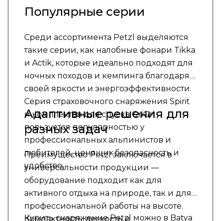
Популярные серии
Среди ассортимента Petzl выделяются
такие серии, как налобные фонари Tikka
и Actik, которые идеально подходят для
ночных походов и кемпинга благодаря
своей яркости и энергоэффективности.
Серия страховочного снаряжения Spirit
Адаптивные решения для
и комплектов для спуска GriGri
разных задач
пользуется популярностью у
профессиональных альпинистов и
любителей, ценящих безопасность и
Преимущество Petzl заключается в
удобство.
универсальности продукции —
оборудование подходит как для
активного отдыха на природе, так и для
профессиональной работы на высоте.
Купить снаряжение Petzl можно в Batya
Компактность, легкость и