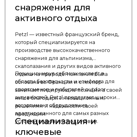
снаряжения для
активного отдыха
Petzl — известный французский бренд,
который специализируется на
производстве высококачественного
снаряжения для альпинизма,
скалолазания и других видов активного
Позиционируя себя как эксперт в
отдыха на природе. Компания была
области безопасности и комфорта для
основана во Франции и с тех пор
спортсменов и любителей outdoor-
занимает лидирующие позиции в своей
активностей, Petzl предлагает широкий
нише благодаря инновационным
ассортимент оборудования,
решениям и надежности своей
адаптированного для самых разных
продукции.
Специализация и
условий и уровней подготовки.
ключевые