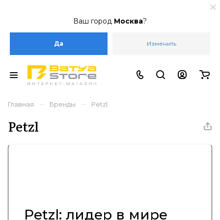
Ваш город
Москва
?
Да
Изменить
–
–
Главная
Бренды
Petzl
Petzl
Petzl: лидер в мире