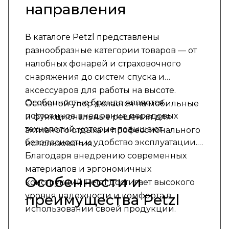
направления
В каталоге Petzl представлены
разнообразные категории товаров — от
налобных фонарей и страховочного
снаряжения до систем спуска и
аксессуаров для работы на высоте.
Особенностью бренда является
Основной упор делается на мобильные
постоянное внедрение передовых
и функциональные решения для
технологий, которые повышают
активного отдыха и профессионального
безопасность и удобство эксплуатации.
использования.
Благодаря внедрению современных
материалов и эргономичных
Особенности и
конструкций Petzl достигает высокого
уровня надежности и комфорта в
преимущества Petzl
использовании своей продукции.