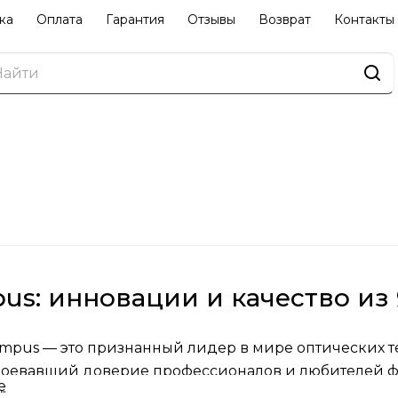
ка
Оплата
Гарантия
Отзывы
Возврат
Контакты
us: инновации и качество из
mpus — это признанный лидер в мире оптических т
воевавший доверие профессионалов и любителей ф
е
своим стремлением к совершенству и постоянному