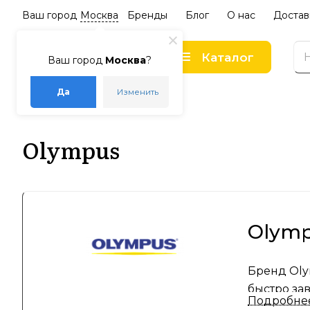
Ваш город
Москва
Бренды
Блог
О нас
Достав
Каталог
Ваш город
Москва
?
Да
Изменить
–
–
Главная
Бренды
Olympus
Olympus
Olymp
Бренд Oly
быстро за
Подробне
известна 