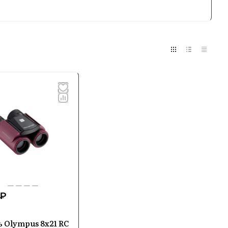
альный дизайн с высокой
его использования, так и для
рована на пользователей, ценящих
вления
льные камеры, объективы, а также
 съемки как в помещении, так и на улице.
ойств.
 ₽
 использования передовых систем
вационных сенсоров, что позволяет
 Olympus 8x21 RC
ъемки. Компания активно применяет новые