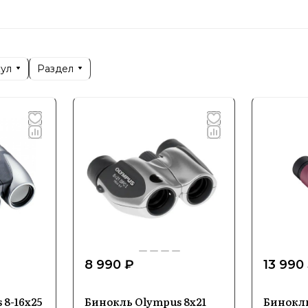
тво фотоаппаратов и оптики.
озиционируется как бренд, который сочетает уник
льностью, предлагая оборудование как для домашн
кул
Раздел
нальной студийной работы. Его продукция ориенти
ь и качество изображения.
ализация и ключевые напра
менте Olympus представлены компактные и беззерка
ы, обеспечивающие полный спектр возможностей для
имание уделяется портативности и эргономике устр
8 990 ₽
13 990
ческое превосходство Olympus достигается за счет
ции изображения, высокоточного автофокуса и инно
 8-16x25
Бинокль Olympus 8x21
Бинокль
 четкие и насыщенные кадры при любых условиях с