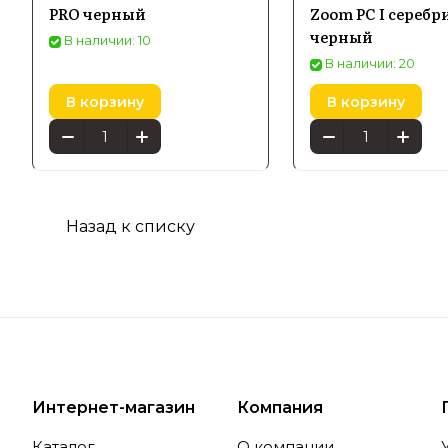
PRO черный
Zoom PC I серебр
разработк
черный
В наличии: 10
В наличии: 20
В корзину
В корзину
Особе
Попул
Назад к списку
В каталог
компактно
повседнев
профессио
Интернет-магазин
Компания
Универ
Каталог
О компании