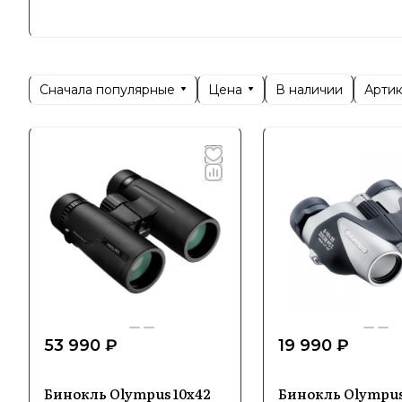
производс
Olympus п
функциона
Сначала популярные
Цена
Арти
В наличии
профессио
надежност
Специ
В ассорти
аксессуар
Особое вн
53 990 ₽
19 990 ₽
Технологи
стабилиза
Бинокль Olympus 10x42
Бинокль Olympus
создавать