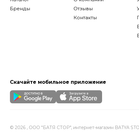
Olympus п
Бренды
Отзывы
фотосъемк
Контакты
простотой
Купить фо
по России
Скачайте мобильное приложение
© 2026 , ООО "БАТЯ СТОР", интернет-магазин BATYA ST