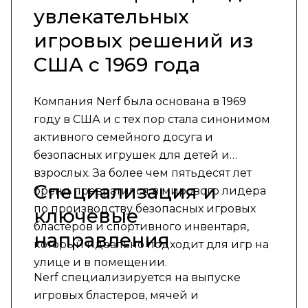
увлекательных
игровых решений из
США с 1969 года
Компания Nerf была основана в 1969
году в США и с тех пор стала синонимом
активного семейного досуга и
безопасных игрушек для детей и
взрослых. За более чем пятьдесят лет
Специализация и
бренд превратился в мирового лидера
по производству безопасных игровых
ключевые
бластеров и спортивного инвентаря,
направления
который идеально подходит для игр на
улице и в помещении.
Nerf специализируется на выпуске
игровых бластеров, мячей и