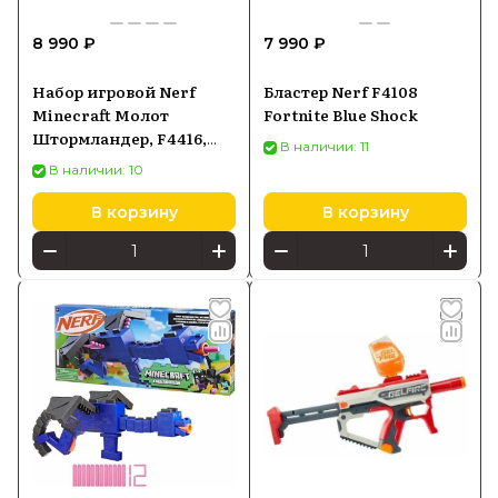
Batya Store с официальной гарантией
8 990 ₽
7 990 ₽
производителя и быстрой доставкой по
России.
Набор игровой Nerf
Бластер Nerf F4108
Minecraft Молот
Fortnite Blue Shock
Штормландер, F4416,
В наличии: 11
Nerf Minecraft
В наличии: 10
Stormlander5010993948758
В корзину
В корзину