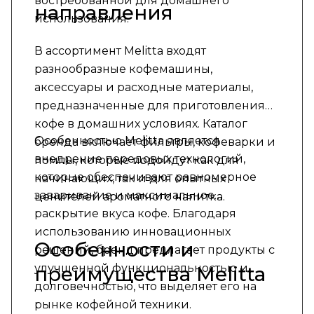
востребованной для домашнего
направления
использования.
В ассортимент Melitta входят
разнообразные кофемашины,
аксессуары и расходные материалы,
предназначенные для приготовления
кофе в домашних условиях. Каталог
Особенностью Melitta является
бренда включает фильтры, кофеварки и
внедрение передовых технологий,
помпы, которые подойдут как для
которые обеспечивают равномерное
начинающих, так и для опытных
заваривание и максимальное
ценителей ароматного напитка.
раскрытие вкуса кофе. Благодаря
использованию инновационных
Особенности и
решений, бренд предлагает продукты с
улучшенной функциональностью и
преимущества Melitta
долговечностью, что выделяет его на
рынке кофейной техники.