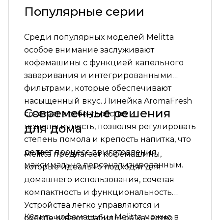
Популярные серии
Среди популярных моделей Melitta
особое внимание заслуживают
кофемашины с функцией капельного
заваривания и интегрированными
фильтрами, которые обеспечивают
насыщенный вкус. Линейка AromaFresh
Современные решения
сочетает в себе удобство и
для дома
технологичность, позволяя регулировать
степень помола и крепость напитка, что
делает процесс приготовления
Melitta предлагает кофемашины,
максимально персонализированным.
которые идеально подходят для
домашнего использования, сочетая
компактность и функциональность.
Устройства легко управляются и
Купить кофемашины Melitta можно в
обеспечивают стабильное качество