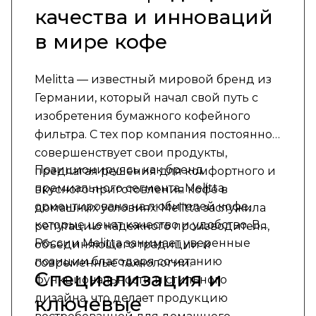
качества и инноваций
в мире кофе
Melitta — известный мировой бренд из
Германии, который начал свой путь с
изобретения бумажного кофейного
фильтра. С тех пор компания постоянно
совершенствует свои продукты,
Позиционируясь как бренд
предлагая решения для комфортного и
премиального сегмента, Melitta
вкусного приготовления кофе в
ориентирована на любителей кофе,
домашних условиях. Melitta заслужила
которые ценят качество и удобство. В
репутацию надежного производителя,
России Melitta занимает уверенные
объединяющего традиции и
позиции благодаря сочетанию
современные технологии.
Специализация и
функциональности и стильного
дизайна, что делает продукцию
ключевые