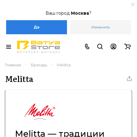
Ваш город
Москва
?
Да
Изменить
–
–
Главная
Бренды
Melitta
Melitta
Melitta — традиции