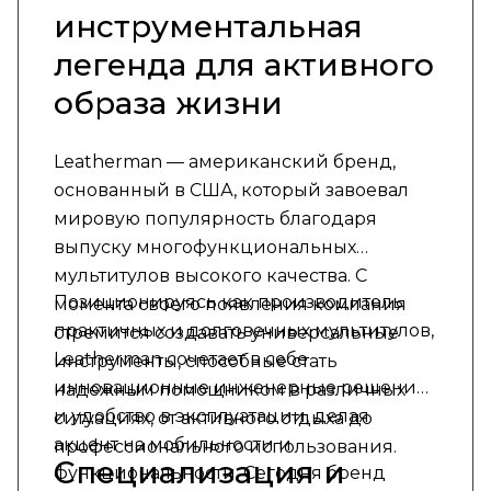
инструментальная
легенда для активного
образа жизни
Leatherman — американский бренд,
основанный в США, который завоевал
мировую популярность благодаря
выпуску многофункциональных
мультитулов высокого качества. С
Позиционируясь как производитель
момента своего появления компания
практичных и долговечных мультитулов,
стремится создавать универсальные
Leatherman сочетает в себе
инструменты, способные стать
инновационные инженерные решения
надежным помощником в различных
и удобство в эксплуатации, делая
ситуациях, от активного отдыха до
акцент на мобильности и
профессионального использования.
Специализация и
функциональности. Сегодня бренд