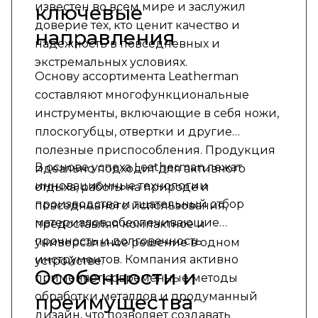
известен во всем мире и заслужил
ключевые
доверие тех, кто ценит качество и
направления
надежность в повседневных и
экстремальных условиях.
Основу ассортимента Leatherman
составляют многофункциональные
инструменты, включающие в себя ножи,
плоскогубцы, отвертки и другие
полезные приспособления. Продукция
В основе успеха Leatherman лежат
идеально подходит для активного
инновационные технологии
отдыха, работы на природе и
производства и тщательный отбор
повседневного использования,
материалов, обеспечивающие
предоставляя компактное и
прочность и долговечность
универсальное решение в одном
инструментов. Компания активно
устройстве.
Особенности и
применяет современные методы
обработки металлов и продуманный
преимущества
дизайн, что позволяет создавать