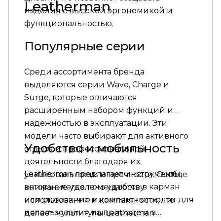
Leatherman
изделия с высокой эргономикой и
функциональностью.
Популярные серии
Среди ассортимента бренда
выделяются серии Wave, Charge и
Surge, которые отличаются
расширенным набором функций и
надежностью в эксплуатации. Эти
модели часто выбирают для активного
Удобство и мобильность
отдыха и профессиональной
деятельности благодаря их
Leatherman предлагает инструменты,
универсальности и прочности. Особое
которые легко помещаются в карман
внимание уделено удобству
или рюкзак, что идеально подходит для
использования и компактности, что
использования на природе и в
делает мультитулы Leatherman