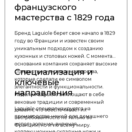
французского
мастерства с 1829 года
Бренд Laguiole берет свое начало в 1829
году во Франции и известен своим
уникальным подходом к созданию
кухонных и столовых ножей. С момента
основания компания сохраняет высокие
Специализация и
стандарты качества и мастерства,
которые сделали ее символом
ключевые
элегантности и функциональности.
направления
Изделия Laguiole воплощают в себе
вековые традиции и современный
Laguiole специализируется на
дизайн, что обеспечивает их
производстве ножей для домашнего
востребованность не только во
использования, включая
Франции, но и по всему миру.
коллекционные складные ножи и