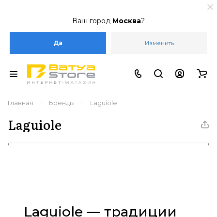
Ваш город
Москва
?
Да
Изменить
–
–
Главная
Бренды
Laguiole
Laguiole
Laguiole — традиции