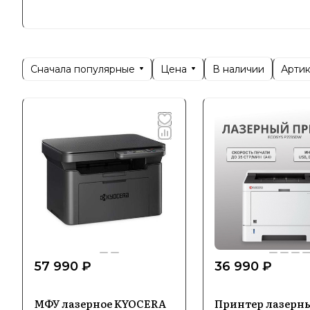
позиции н
совершенс
Позициони
потребнос
Сначала популярные
Цена
Арти
В наличии
долговечн
и экономи
Специ
Основная 
устройств
керамичес
укрепляет
57 990 ₽
36 990 ₽
Уникально
МФУ лазерное KYOCERA
Принтер лазерн
высокую п