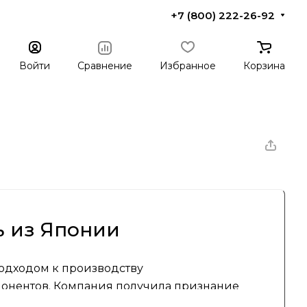
+7 (800) 222-26-92
Войти
Сравнение
Избранное
Корзина
ь из Японии
одходом к производству
онентов. Компания получила признание
, что позволило ей занять ведущие