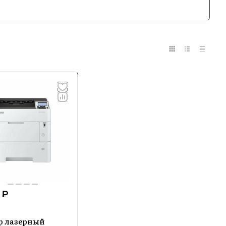
нципах качества и постоянного
альных решений, Kyocera ориентируется на
ренд заслужил репутацию благодаря своей
ным среди пользователей, ценящих качество
вления
 принтеры, лазерные и струйные
ля печати. Компания также производит
 расширяет спектр ее деятельности и
 ₽
ередовых технологий, обеспечивающих
р лазерный
лагодаря внедрению запатентованных