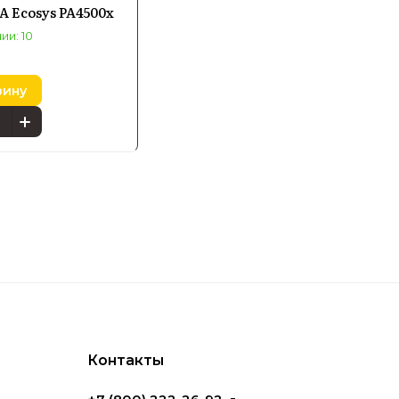
 Ecosys PA4500x
рсов и обеспечивает стабильное качество
ии: 10
зину
era
циональных устройств TASKalfa и ECOSYS,
дели отлично подходят для использования в
чати и минимальные эксплуатационные
Контакты