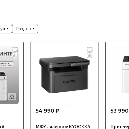
а мировом рынке. История Kyocera строится на при
твования технологий.
руя себя как производитель надежных и функцион
ти современных офисов и предприятий. В России б
кул
Раздел
ости и эффективности, что делает его востребован
чность.
ализация и ключевые напра
продукция Kyocera включает многофункциональные
а, а также расходные материалы и комплектующие д
кие компоненты и промышленные инструменты, что
 позиции на рынке.
54 990 ₽
53 990
й особенностью Kyocera является использование п
ый
МФУ лазерное KYOCERA
Принте
роизводительность и экологичность продукции. Б