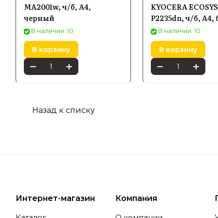
MA2001w, ч/б, A4,
KYOCERA ECOSYS
технологи
черный
P2235dn, ч/б, A4,
печати, ч
черный
В наличии: 10
В наличии: 10
В корзину
В корзину
Особе
Попул
Назад к списку
Среди кат
которые с
офисах ра
расходы.
Интернет-магазин
Компания
Адапти
Каталог
О компании