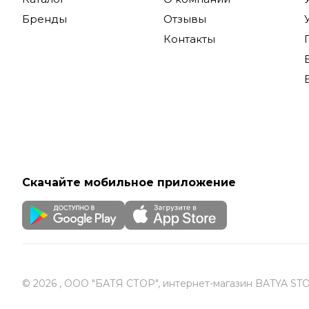
Бренды
Отзывы
Kyocera п
Контакты
крупных к
интегриру
Купить Ky
России
Скачайте мобильное приложение
© 2026 , ООО "БАТЯ СТОР", интернет-магазин BATYA ST