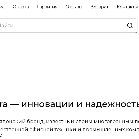
ка
Оплата
Гарантия
Отзывы
Возврат
Контакты
ra — инновации и надежност
 японский бренд, известный своим многогранным п
ественной офисной техники и промышленных комп
е
 инновационным разработкам и вниманию к деталям