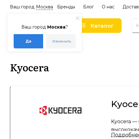
Ваш город
Москва
Бренды
Блог
О нас
Достав
Каталог
Ваш город
Москва
?
Да
Изменить
–
–
Главная
Бренды
Kyocera
Kyocera
Kyoce
Kyocera —
высококач
Подробне
благодаря