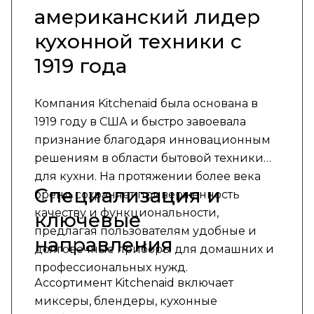
американский лидер
кухонной техники с
1919 года
Компания Kitchenaid была основана в
1919 году в США и быстро завоевала
признание благодаря инновационным
решениям в области бытовой техники
для кухни. На протяжении более века
Специализация и
бренд сохраняет приверженность
качеству и функциональности,
ключевые
предлагая пользователям удобные и
направления
долговечные приборы для домашних и
профессиональных нужд.
Ассортимент Kitchenaid включает
миксеры, блендеры, кухонные