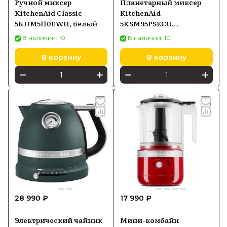
Ручной миксер
Планетарный миксер
KitchenAid Classic
KitchenAid
5KHM5110EWH, белый
5KSM95PSECU,
графитовый
В наличии: 10
В наличии: 10
В корзину
В корзину
28 990 ₽
17 990 ₽
Электрический чайник
Мини-комбайн