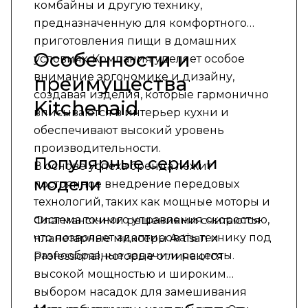
комбайны и другую технику,
предназначенную для комфортного
приготовления пищи в домашних
Особенности и
условиях. Компания уделяет особое
внимание эргономике и дизайну,
преимущества
создавая изделия, которые гармонично
Kitchenaid
вписываются в интерьер кухни и
обеспечивают высокий уровень
производительности.
Популярные серии и
В основе успеха бренда лежит
модели
постоянное внедрение передовых
технологий, таких как мощные моторы и
система точного управления скоростью,
Флагманскими решениями считаются
что позволяет адаптировать технику под
планетарные миксеры Artisan и
разнообразные задачи и рецепты.
Professional, которые отличаются
высокой мощностью и широким
выбором насадок для замешивания