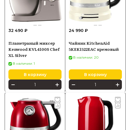
приготовления.
Купить кухонную технику Kitchenaid
можно в Batya Store с гарантией и
32 490 ₽
24 990 ₽
доставкой по России по выгодной цене.
Планетраный миксер
Чайник KitchenAid
Kenwood KVL4100S Chef
5KEK1522EAC кремовый
XL Silver
В наличии: 20
В наличии: 1
В корзину
В корзину