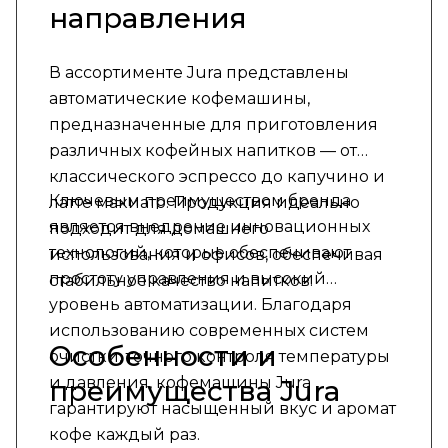
направления
В ассортименте Jura представлены
автоматические кофемашины,
предназначенные для приготовления
различных кофейных напитков — от
классического эспрессо до капучино и
Ключевым преимуществом бренда
латте макиато. Продукция идеально
является внедрение инновационных
подходит для домашнего
технологий, которые обеспечивают
использования и офисов, обеспечивая
простоту управления и высокий
стабильное качество напитков.
уровень автоматизации. Благодаря
использованию современных систем
Особенности и
очистки, точного контроля температуры
и давления, кофемашины Jura
преимущества Jura
гарантируют насыщенный вкус и аромат
кофе каждый раз.