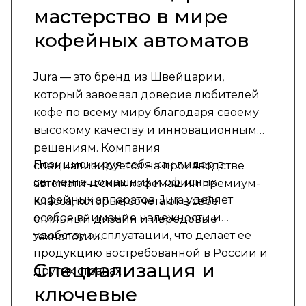
мастерство в мире
кофейных автоматов
Jura — это бренд из Швейцарии,
который завоевал доверие любителей
кофе по всему миру благодаря своему
высокому качеству и инновационным
решениям. Компания
Позиционируя себя как лидер в
специализируется на производстве
сегменте домашних и офисных
автоматических кофемашин премиум-
кофейных аппаратов, Jura уделяет
класса, которые сочетают в себе
особое внимание надежности и
стильный дизайн и передовые
удобству эксплуатации, что делает ее
технологии.
продукцию востребованной в России и
Специализация и
других странах.
ключевые