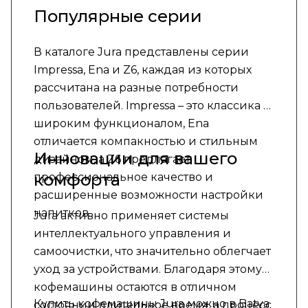
Популярные серии
В каталоге Jura представлены серии
Impressa, Ena и Z6, каждая из которых
рассчитана на разные потребности
пользователей. Impressa – это классика с
широким функционалом, Ena
отличается компакностью и стильным
Инновации для вашего
дизайном, а Z6 предлагает
комфорта
профессиональное качество и
расширенные возможности настройки
напитков.
Jura активно применяет системы
интеллектуального управления и
самоочистки, что значительно облегчает
уход за устройствами. Благодаря этому
кофемашины остаются в отличном
Купить кофемашины Jura можно в Batya
состоянии длительное время, а процесс