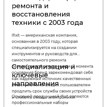
ремонта и
восстановления
техники с 2003 года
Ifixit — американская компания,
основанная в 2003 году, которая
специализируется на создании
инструментов и руководств для
самостоятельного ремонта
Специализация и
разнообразной электроники. С момента
основания бренд зарекомендовал себя
ключевые
как надежный источник качественных
направления
решений, помогающих пользователям
продлить срок службы своих устройств
Основной продукцией Ifixit являются
и снизить отходы электроники.
профессиональные наборы