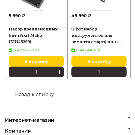
5 990 ₽
49 990 ₽
Набор прецизионных
iFixit набор
бит iFixit Mako
инструментов для
(EU145299)
ремонта смартфонов
Repair Business Toolkit
В наличии: 10
В наличии: 10
(EU145278-8)
В корзину
В корзину
Назад к списку
Интернет-магазин
Компания