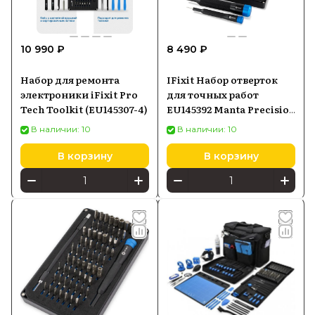
10 990 ₽
8 490 ₽
Набор для ремонта
IFixit Набор отверток
электроники iFixit Pro
для точных работ
Tech Toolkit (EU145307-4)
EU145392 Manta Precision
Bit Set, 112 предметов
В наличии: 10
В наличии: 10
В корзину
В корзину