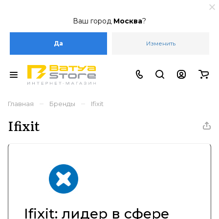
Ваш город
Москва
?
Да
Изменить
–
–
Главная
Бренды
Ifixit
Ifixit
Ifixit: лидер в сфере