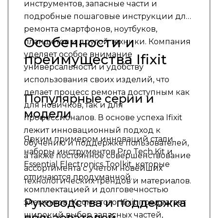
инструментов, запасные части и
подробные пошаговые инструкции для
ремонта смартфонов, ноутбуков,
Особенности и
планшетов и другой техники. Компания
уделяет особое внимание
преимущества Ifixit
универсальности и удобству
использования своих изделий, что
делает процесс ремонта доступным как
Популярные серии и
для новичков, так и для
модели
профессионалов. В основе успеха Ifixit
лежит инновационный подход к
Ярким примером инноваций стали
обучению и поддержке пользователей,
наборы инструментов Pro Tech Kit и
а также постоянное совершенствование
Essential Electronics Toolkit, которые
ассортимента с учетом новейших
отличаются продуманной
технологических трендов и материалов.
комплектацией и долговечностью
Руководства и поддержка
элементов. Кроме того, Ifixit предлагает
широкий выбор запасных частей,
пользователей