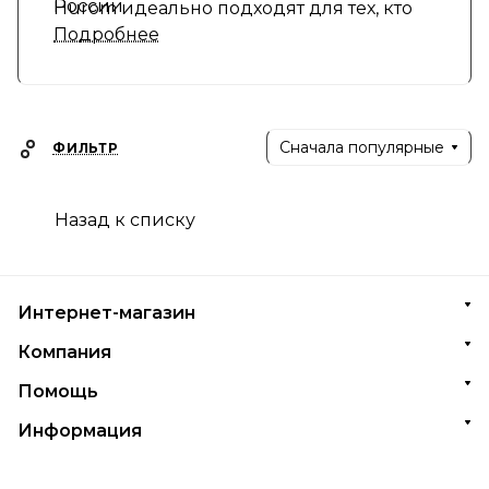
России
Hurom идеально подходят для тех, кто
Подробнее
ценит надежность и комфорт в
повседневной жизни.
Сначала популярные
ФИЛЬТР
Назад к списку
Интернет-магазин
Компания
Помощь
Информация