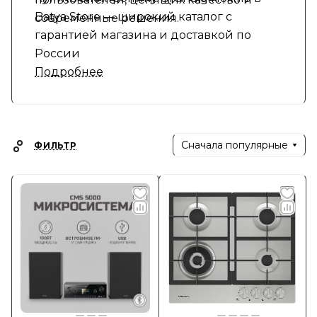
Batya Store — широкий каталог с
современные решения.
гарантией магазина и доставкой по
России
Подробнее
Сначала популярные
ФИЛЬТР