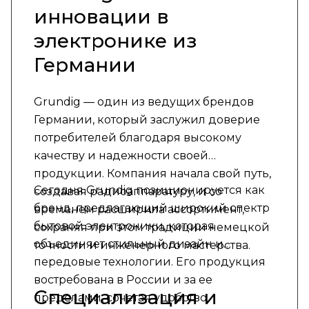
инновации в
электронике из
Германии
Grundig — один из ведущих брендов
Германии, который заслужил доверие
потребителей благодаря высокому
качеству и надежности своей
продукции. Компания начала свой путь,
Сегодня Grundig позиционируется как
создавая радиоаппаратуру, и со
бренд, предлагающий широкий спектр
временем расширила ассортимент,
бытовой электроники, которая
сохраняя при этом традиции немецкой
объединяет стильный дизайн и
точности и инженерного мастерства.
передовые технологии. Его продукция
востребована в России и за ее
Специализация и
пределами, сочетая удобство