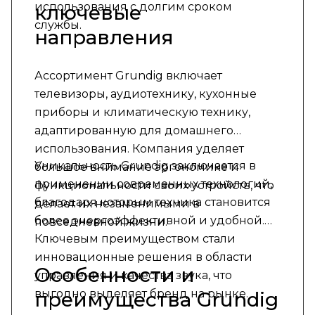
использования с долгим сроком
ключевые
службы.
направления
Ассортимент Grundig включает
телевизоры, аудиотехнику, кухонные
приборы и климатическую технику,
адаптированную для домашнего
использования. Компания уделяет
Уникальность Grundig заключается в
большое внимание эргономике и
применении современных технологий,
функциональности своих устройств, что
благодаря которым техника становится
делает их незаменимыми в
более энергоэффективной и удобной.
повседневной жизни.
Ключевым преимуществом стали
инновационные решения в области
Особенности и
управления и качества звука, что
выгодно выделяет бренд на рынке.
преимущества Grundig