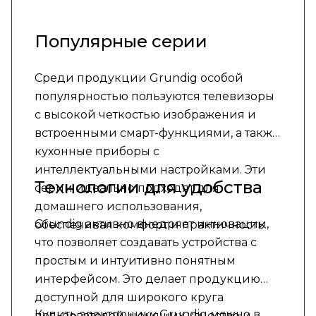
Популярные серии
Среди продукции Grundig особой
популярностью пользуются телевизоры
с высокой четкостью изображения и
встроенными смарт-функциями, а также
кухонные приборы с
интеллектуальными настройками. Эти
Технологии для удобства
серии идеально подходят для
домашнего использования,
Grundig активно внедряет инновации,
обеспечивая комфорт и практичность.
что позволяет создавать устройства с
простым и интуитивно понятным
интерфейсом. Это делает продукцию
доступной для широкого круга
Купить электронику Grundig можно в
пользователей, ценящих качество и