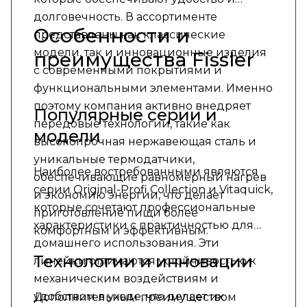
долговечность. В ассортименте
Особенности и
представлены как классические
модели, так и инновационные изделия
преимущества Fissler
с современными покрытиями и
функциональными элементами. Именно
поэтому компания активно внедряет
Популярные серии и
передовые технологии, такие как
модели
высокопрочная нержавеющая сталь и
уникальные термодатчики,
Наиболее востребованными являются
обеспечивающие равномерный нагрев
серии Original-Profi Collection и Vitaquick,
и экономию энергии, что делает
которые сочетают профессиональные
приготовление пищи более
характеристики с практичностью для
комфортным и эффективным.
домашнего использования. Эти
Технологии и инновации
линейки отличаются устойчивостью к
механическим воздействиям и
удобством в уходе, что делает их
Дополнительным преимуществом