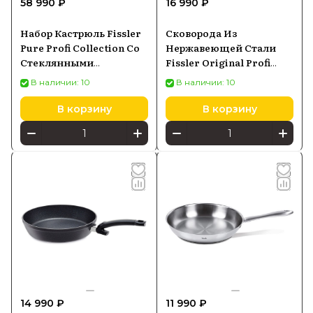
58 990 ₽
16 990 ₽
России.
Набор Кастрюль Fissler
Сковорода Из
Pure Profi Collection Со
Нержавеющей Стали
Стеклянными
Fissler Original Profi
Крышками 4 Шт.
Collection Stielpfanne 24
В наличии: 10
В наличии: 10
086115040000
Cm (84478241000)
В корзину
В корзину
14 990 ₽
11 990 ₽