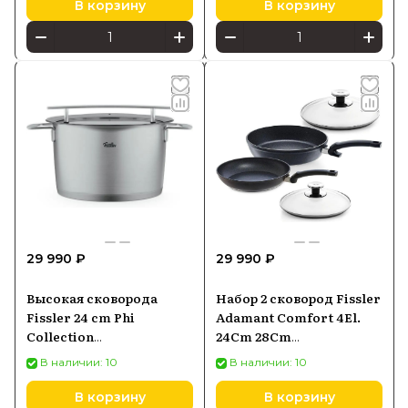
В корзину
В корзину
29 990 ₽
29 990 ₽
Высокая сковорода
Набор 2 сковород Fissler
Fissler 24 cm Phi
Adamant Comfort 4El.
Collection
24Cm 28Cm
(016103240000)
(157304040000)
В наличии: 10
В наличии: 10
В корзину
В корзину