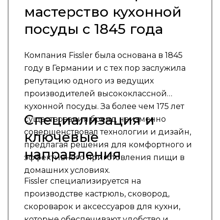
мастерство кухонной
посуды с 1845 года
Компания Fissler была основана в 1845
году в Германии и с тех пор заслужила
репутацию одного из ведущих
производителей высококлассной
кухонной посуды. За более чем 175 лет
Специализация и
существования бренд неизменно
совершенствовал технологии и дизайн,
ключевые
предлагая решения для комфортного и
направления
эффективного приготовления пищи в
домашних условиях.
Fissler специализируется на
производстве кастрюль, сковород,
скороварок и аксессуаров для кухни,
которые обеспечивают удобство и