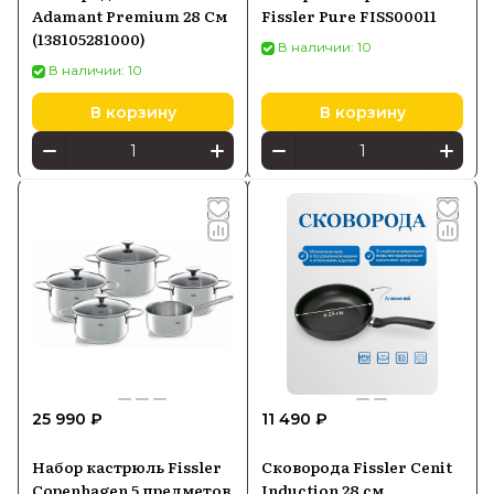
Adamant Premium 28 См
Fissler Pure FISS00011
(138105281000)
В наличии: 10
В наличии: 10
В корзину
В корзину
25 990 ₽
11 490 ₽
Набор кастрюль Fissler
Сковорода Fissler Cenit
Copenhagen 5 предметов
Induction 28 см