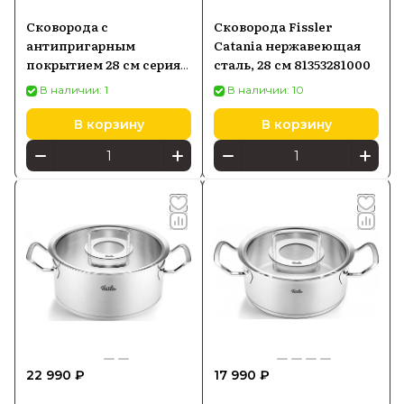
Сковорода с
Сковорода Fissler
антипригарным
Catania нержавеющая
покрытием 28 см серия
сталь, 28 см 81353281000
Adamant Comfort,
В наличии: 1
В наличии: 10
алюминий, Fissler,
Германия, 159105281
В корзину
В корзину
22 990 ₽
17 990 ₽