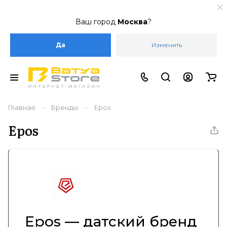
Ваш город
Москва
?
Да
Изменить
–
–
Главная
Бренды
Epos
Epos
Epos — датский бренд