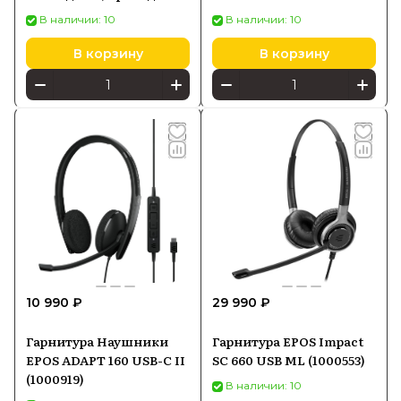
моно, черный /
(1001145)
В наличии: 10
В наличии: 10
оранжевый 1000550
В корзину
В корзину
10 990 ₽
29 990 ₽
Гарнитура Наушники
Гарнитура EPOS Impact
EPOS ADAPT 160 USB-С II
SC 660 USB ML (1000553)
(1000919)
В наличии: 10