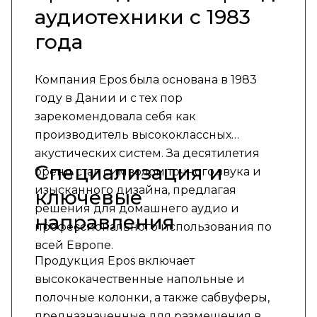
аудиотехники с 1983
года
Компания Epos была основана в 1983
году в Дании и с тех пор
зарекомендовала себя как
производитель высококлассных
акустических систем. За десятилетия
Специализация и
бренд стал символом точного звука и
изысканного дизайна, предлагая
ключевые
решения для домашнего аудио и
направления
профессионального использования по
всей Европе.
Продукция Epos включает
высококачественные напольные и
полочные колонки, а также сабвуферы,
предназначенные для размещения в