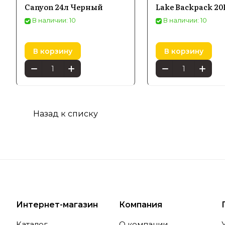
Canyon 24л Черный
Lake Backpack 20
Среди шир
В наличии: 10
В наличии: 10
повышенно
прогулок 
Использов
В корзину
В корзину
использов
Технол
Кроме тог
Назад к списку
решения д
гарантиру
востребов
Купить од
России, г
Интернет-магазин
Компания
Каталог
О компании