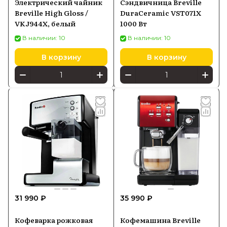
Электрический чайник
Сэндвичница Breville
Breville High Gloss /
DuraCeramic VST071X
VKJ944X, белый
1000 Вт
В наличии: 10
В наличии: 10
В корзину
В корзину
31 990 ₽
35 990 ₽
Кофеварка рожковая
Кофемашина Breville