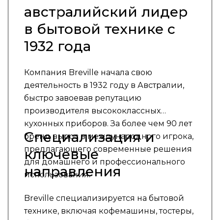
австралийский лидер
в бытовой технике с
1932 года
Компания Breville начала свою
деятельность в 1932 году в Австралии,
быстро завоевав репутацию
производителя высококлассных
кухонных приборов. За более чем 90 лет
Специализация и
бренд вырос в международного игрока,
предлагающего современные решения
ключевые
для домашнего и профессионального
направления
использования.
Breville специализируется на бытовой
технике, включая кофемашины, тостеры,