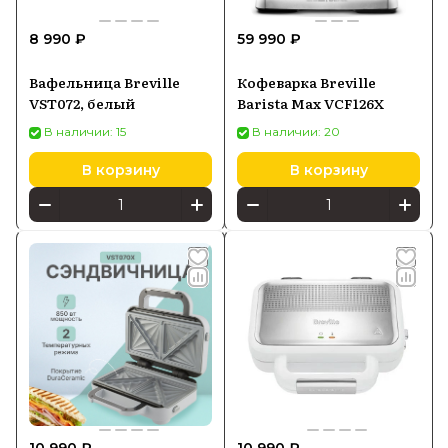
России, цена Breville и каталог
8 990 ₽
59 990 ₽
представлены для удобного выбора.
Вафельница Breville
Кофеварка Breville
VST072, белый
Barista Max VCF126X
В наличии: 15
В наличии: 20
В корзину
В корзину