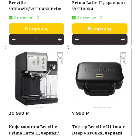
Breville
Prima Latte II , красная /
VCF045X/VCF046X Prima
VCF109X4
Latte, серебристый
В наличии: 10
В наличии: 10
В корзину
В корзину
30 990 ₽
7 990 ₽
Кофемашина Breville
Тостер Breville Ultimate
Prima Latte II, черная /
Deep VST082X, черный