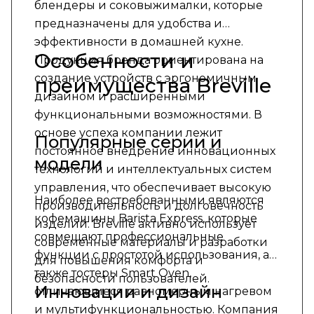
блендеры и соковыжималки, которые
предназначены для удобства и
эффективности в домашней кухне.
Особенности и
Продукция бренда ориентирована на
создание устройств с эргономичным
преимущества Breville
дизайном и расширенными
функциональными возможностями. В
основе успеха компании лежит
Популярные серии и
постоянное внедрение инновационных
модели
технологий и интеллектуальных систем
управления, что обеспечивает высокую
Наиболее востребованными являются
производительность и долговечность
кофемашины Barista Express, которые
изделий. Breville активно использует
совмещают профессиональные
современные материалы и разработки
функции с простотой использования, а
для повышения комфорта и
также тостеры Smart Oven,
безопасности пользователей.
Инновации и дизайн
отличающиеся равномерным нагревом
и мультифункциональностью. Компания