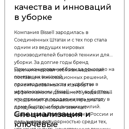
качества и инноваций
в уборке
Компания Bissell зародилась в
Соединённых Штатах и с тех пор стала
одним из ведущих мировых
производителей бытовой техники для
уборки. За долгие годы бренд
Позиционирование бренда основано на
зарекомендовал себя как надёжный
сочетании высокой
поставщик инновационных решений,
производительности и удобства в
ориентированных на комфорт и
использовании. Bissell — это выбор тех,
эффективность домашнего ухода. Bissell
кто стремится поддерживать чистоту в
продолжает развиваться, предлагая
доме быстро и без лишних усилий.
продукцию, которая отвечает
Специализация и
Бренд пользуется доверием в России и
современным требованиям
пользуется популярностью среди тех,
ключевые
пользователей.