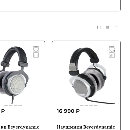
ые, DJ и беспроводные наушники,
ания и живых выступлений, которые
ючая системы для конференций и театров.
ые улучшают функциональность и качество
ивлекает как профессионалов, так и
 ₽
16 990 ₽
ки Beyerdynamic
Наушники Beyerdynamic