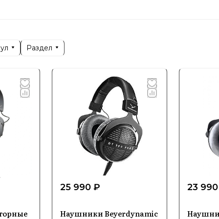
и: широкий ассортимент моделей, включая студийн
щиеся на точности звука и удобстве.
ны: профессиональные микрофоны для записи, вещ
 четкость и детальность передачи звука.
кул
Раздел
стемы: решения для звучания на мероприятиях, вкл
ары: различные комплектующие и аксессуары, котор
ания продукции.
mic делает акцент на инновациях и комфорте, что пр
 качественного звука.
25 990 ₽
23 990
торные
Наушники Beyerdynamic
Наушни