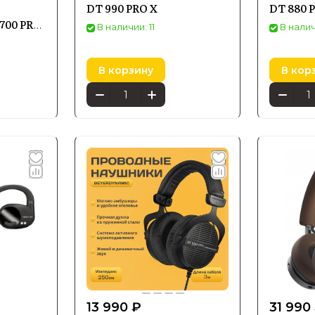
DT 990 PRO X
DT 880 P
700 PRO
В наличии: 11
В налич
В корзину
В кор
13 990 ₽
31 990