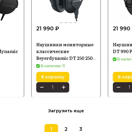
21 990 ₽
21 990
Наушники мониторные
Наушни
dynamic
классические
DT 990 
Beyerdynamic DT 250 250
В налич
Ohm
В наличии: 11
В корзину
В кор
Загрузить еще
1
2
3