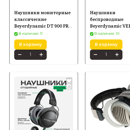
Наушники мониторные
Наушники
классические
беспроводные
Beyerdynamic DT 900 PRO
Beyerdynamic VE
X
Open True Wirele
В наличии: 11
В наличии: 10
черный
В корзину
В корзину