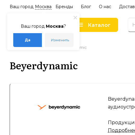
Ваш город
Москва
Бренды
Блог
О нас
Достав
Каталог
Ваш город
Москва
?
Да
Изменить
–
–
Главная
Бренды
Beyerdynamic
Beyerdynamic
Beyerdyna
аудиоустр
Продукция
Подробне