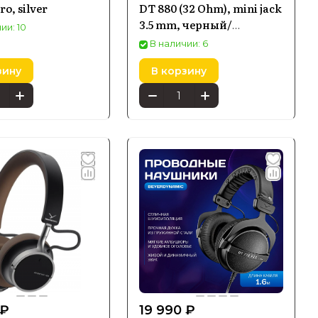
ro, silver
DT 880 (32 Ohm), mini jack
3.5 mm, черный/
ии: 10
серебристый
В наличии: 6
зину
В корзину
 ₽
19 990 ₽