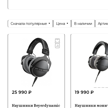
- Наушник
фокусирую
- Микрофо
ценятся за
Сначала популярные
Цена
Арти
В наличии
- Аудиоси
- Аксессу
использов
Beyerdyna
любителей
25 990 ₽
19 990 ₽
Наушники Beyerdynamic
Наушники мони