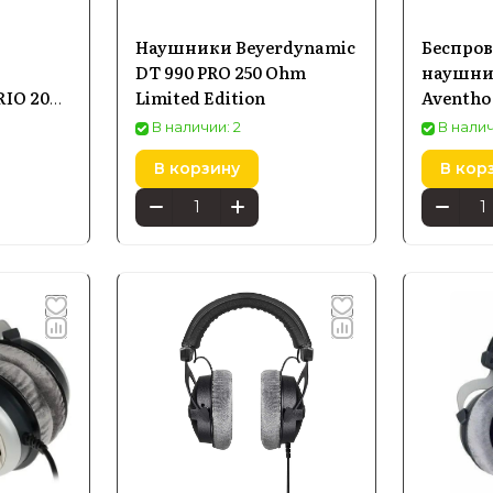
Наушники Beyerdynamic
Беспро
DT 990 PRO 250 Ohm
наушни
RIO 200
Limited Edition
Aventho
ss
В наличии: 2
В налич
В корзину
В кор