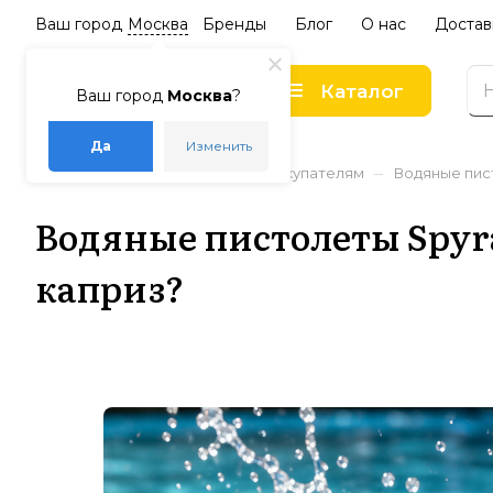
Ваш город
Москва
Бренды
Блог
О нас
Достав
Каталог
Ваш город
Москва
?
Да
Изменить
–
–
–
Главная
Статьи
Советы покупателям
Водяные пист
Водяные пистолеты Spyra
каприз?