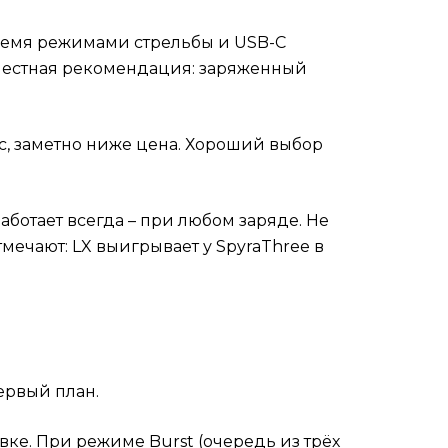
тремя режимами стрельбы и USB-C
о честная рекомендация: заряженный
с, заметно ниже цена. Хороший выбор
ботает всегда – при любом заряде. Не
мечают: LX выигрывает у SpyraThree в
ервый план.
вке. При режиме Burst (очередь из трёх