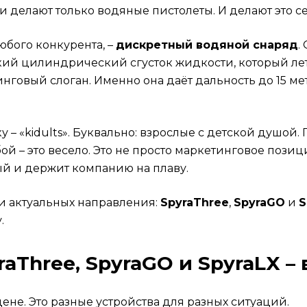
 делают только водяные пистолеты. И делают это с
любого конкурента, –
дискретный водяной снаряд
.
ткий цилиндрический сгусток жидкости, который лет
инговый слоган. Именно она даёт дальность до 15 ме
у – «kidults». Буквально: взрослые с детской душой.
бой – это весело. Это не просто маркетинговое поз
й и держит компанию на плаву.
и актуальных направления:
SpyraThree
,
SpyraGO
и
S
.
aThree, SpyraGO и SpyraLX –
ене. Это разные устройства для разных ситуаций.