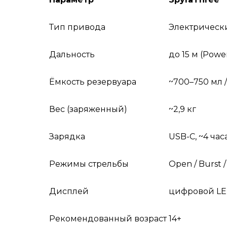
Тип привода
Электрическ
Дальность
до 15 м (Powe
Ёмкость резервуара
~700–750 мл 
Вес (заряженный)
~2,9 кг
Зарядка
USB-C, ~4 час
Режимы стрельбы
Open / Burst 
Дисплей
цифровой L
Рекомендованный возраст
14+