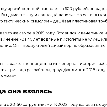
нку яркий водяной пистолет за 600 рублей, он радос
арядкой от смартфона?
. Вы думаете – ну и ладно, дёшево же. Но если вы к
то тактическим смыслом – дешёвая пластиковая трубк
ал то же самое в 2015 году. Готовился к вечеринке 
aThree?
 обвинение: «За 40 лет водяные пистолеты не улучш
нение. Он – продуктовый дизайнер по образованию 
ап в гараже, а полноценная инженерная история: ра
», три года разработки, краудфандинг в 2018 году.
т момент.
да она взялась
на с 20–50 сотрудниками. К 2022 году валовая выру