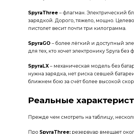
SpyraThree
– флагман. Электрический б
зарядкой. Дорого, тяжело, мощно. Целев
пистолет весит почти три килограмма.
SpyraGO
– более лёгкий и доступный эл
для тех, кто хочет электронику Spyra без
SpyraLX
– механическая модель без батар
нужна зарядка, нет риска севшей батареи
ближнем бою за счёт более высокой скоро
Реальные характерис
Прежде чем смотреть на таблицу, нескол
Про
SpyraThree:
резервуар вмещает около