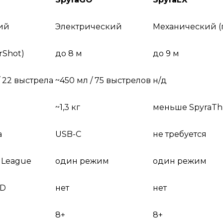
ий
Электрический
Механический (
rShot)
до 8 м
до 9 м
/ 22 выстрела
~450 мл / 75 выстрелов
н/д
~1,3 кг
меньше SpyraTh
а
USB-C
не требуется
/ League
один режим
один режим
ED
нет
нет
8+
8+