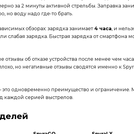
ерно за 2 минуты активной стрельбы. Заправка заним
о, но воду надо где-то брать.
ависимых обзорах: зарядка занимает
4 часа
, и нель
 или слабая зарядка. Быстрая зарядка от смартфона 
.
е отзывы об отказе устройства после менее чем ча
еплохо, но негативные отзывы сводятся именно к Spy
– это одновременно преимущество и ограничение. М
д каждой серией выстрелов.
оделей
SpyraGO
SpyraLX