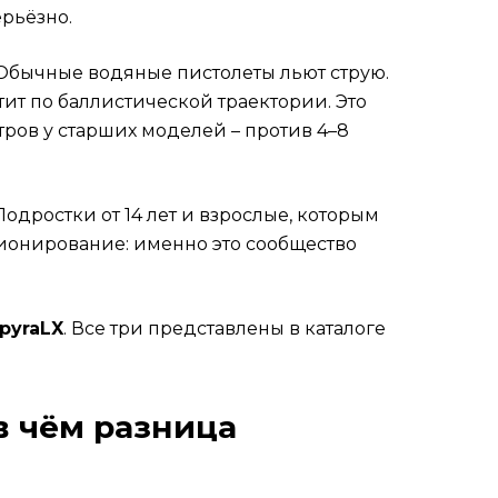
ерьёзно.
 Обычные водяные пистолеты льют струю.
ит по баллистической траектории. Это
тров у старших моделей – против 4–8
 Подростки от 14 лет и взрослые, которым
иционирование: именно это сообщество
pyraLX
. Все три представлены в каталоге
 в чём разница