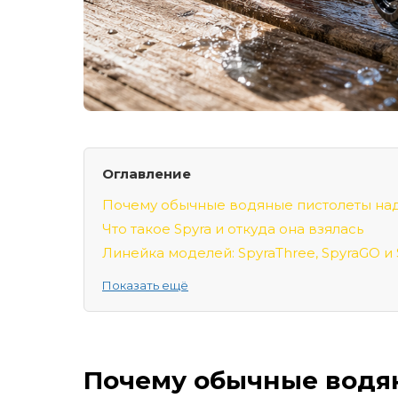
Оглавление
Почему обычные водяные пистолеты на
Что такое Spyra и откуда она взялась
Линейка моделей: SpyraThree, SpyraGO и 
Реальные характеристики
Показать ещё
Таблица сравнения моделей
Кому это реально подойдёт
Типичные ошибки при покупке
Почему обычные водя
Spyra против обычных конкурентов: сра