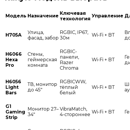
Ключевая
Модель
Назначение
Управление
Д
технология
Улица,
RGBIC, IP67,
В
H705A
Wi-Fi + BT
фасад, забор
30м
д
RGBIC-
H6066
Стены,
панели,
Г
Hexa
геймерская
Wi-Fi + BT
Razer
д
Pro
комната
Chroma
H6056
RGBICWW,
ТВ, монитор
Ш
Light
тёплый
Wi-Fi + BT
до 45"
а
Bars
белый
G1
Монитор 27–
VibraMatch,
Gaming
Wi-Fi + BT
Г
34"
4-стороннее
Strip