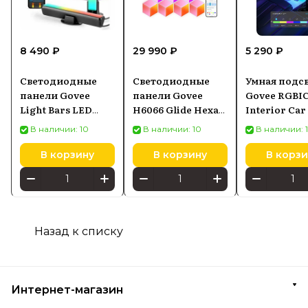
8 490 ₽
29 990 ₽
5 290 ₽
Светодиодные
Светодиодные
Умная подс
панели Govee
панели Govee
Govee RGBI
Light Bars LED
H6066 Glide Hexa
Interior Car
RGBICWW H6056
Pro
для авто (H7
В наличии: 10
В наличии: 10
В наличии: 
В корзину
В корзину
В корзи
Назад к списку
Интернет-магазин