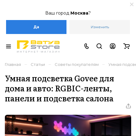
Ваш город
Москва
?
Да
Изменить
–
–
–
Главная
Статьи
Советы покупателям
Умная подсве
Умная подсветка Govee для
дома и авто: RGBIC-ленты,
панели и подсветка салона