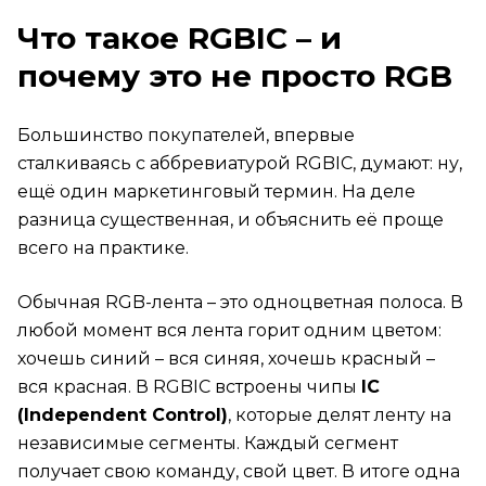
Govee H7090 &ndash; атмосфера в салоне
автомобиля
Что такое RGBIC – и
Как всё это объединяется в одно
приложение
почему это не просто RGB
Типичные ошибки при покупке и монтаже
FAQ
Большинство покупателей, впервые
Можно ли резать RGBIC-ленту Govee?
сталкиваясь с аббревиатурой RGBIC, думают: ну,
ещё один маркетинговый термин. На деле
Работает ли подсветка H7090 на ходу или только
на стоянке?
разница существенная, и объяснить её проще
всего на практике.
Совместима ли Govee с умным домом на базе
Яндекс Алисы?
Обычная RGB-лента – это одноцветная полоса. В
любой момент вся лента горит одним цветом:
Насколько сложно установить панели Hexa Pro
самостоятельно?
хочешь синий – вся синяя, хочешь красный –
вся красная. В RGBIC встроены чипы
IC
Можно ли расширить систему панелей Hexa Pro
(Independent Control)
, которые делят ленту на
позже?
независимые сегменты. Каждый сегмент
Итог
получает свою команду, свой цвет. В итоге одна