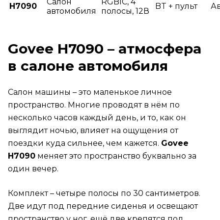
Салон
RGBIC, 4
H7090
BT + пульт
А
автомобиля
полосы, 12В
Govee H7090 – атмосфера
в салоне автомобиля
Салон машины – это маленькое личное
пространство. Многие проводят в нём по
несколько часов каждый день, и то, как он
выглядит ночью, влияет на ощущения от
поездки куда сильнее, чем кажется.
Govee
H7090
меняет это пространство буквально за
один вечер.
Комплект – четыре полосы по 30 сантиметров.
Две идут под передние сиденья и освещают
пространство у ног, ещё две крепятся под