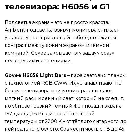
телевизора: H6056 и G1
Подсветка экрана – это не просто красота.
Ambient-подсветка вокруг монитора снижает
усталость глаз при долгой работе, сглаживая
контраст между ярким экраном и тёмной
комнатой. Govee закрывает эту задачу сразу
несколькими решениями.
Govee H6056 Light Bars
– пара световых планок
с технологией RGBICWW. Их устанавливают по
бокам телевизора или монитора: они дают
мягкий расширенный свет, который не слепит,
но убирает резкий тёмный фон позади экрана.
192 диода, 18 Вт, диапазон цветовой
температуры от 2200 K – от тёплого янтарного до
нейтрального белого. Совместимость с ТВ до 45