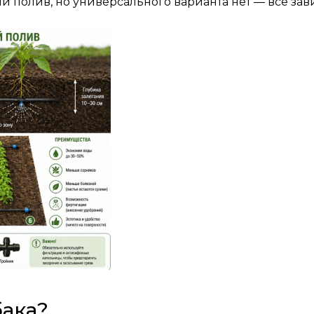
ый полив
, но универсального варианта нет — все зави
бака?