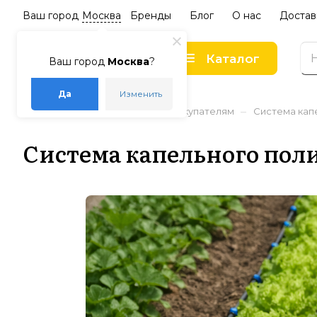
Ваш город
Москва
Бренды
Блог
О нас
Достав
Каталог
Ваш город
Москва
?
Да
Изменить
–
–
–
Главная
Статьи
Советы покупателям
Система капе
Система капельного поли