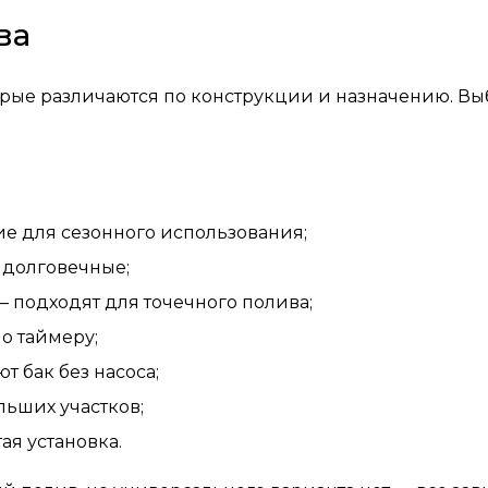
ва
орые различаются по конструкции и назначению. Вы
е для сезонного использования;
 долговечные;
подходят для точечного полива;
о таймеру;
 бак без насоса;
льших участков;
я установка.