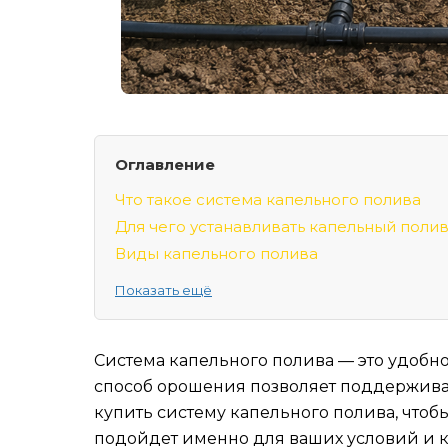
Оглавление
Что такое система капельного полива
Для чего устанавливать капельный полив
Виды капельного полива
Как рассчитать объем бака?
Показать ещё
Вода для капельного полива
Экономит ли капельный полив воду?
Система капельного полива
— это удобно
Культуры, которые подходят для капель
способ орошения позволяет поддержива
Советы по использованию капельного п
купить систему капельного полива, чтоб
подойдет именно для ваших условий и к