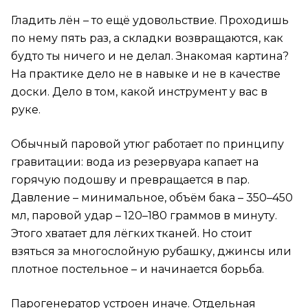
Гладить лён – то ещё удовольствие. Проходишь
DoubleSteam у CareStyle Compact – вдвое больше
пара в компактном корпусе
по нему пять раз, а складки возвращаются, как
Режимы глажки: ECO, iCare, Turbo
будто ты ничего и не делал. Знакомая картина?
Линейка Braun CareStyle: от компактного до
На практике дело не в навыке и не в качестве
флагмана
доски. Дело в том, какой инструмент у вас в
Кому подходит парогенератор, а кому – нет
руке.
Типичные ошибки при выборе
парогенератора
Вертикальное отпаривание: бонус, который
Обычный паровой утюг работает по принципу
меняет привычки
гравитации: вода из резервуара капает на
Безопасность и автоматика
горячую подошву и превращается в пар.
Плюсы и минусы: очевидные и не очень
Давление – минимальное, объём бака – 350–450
FAQ
мл, паровой удар – 120–180 граммов в минуту.
Этого хватает для лёгких тканей. Но стоит
Можно ли использовать водопроводную воду в
CareStyle?
взяться за многослойную рубашку, джинсы или
Сколько времени уходит на нагрев?
плотное постельное – и начинается борьба.
Парогенератор подойдёт для шёлка и
Парогенератор устроен иначе. Отдельная