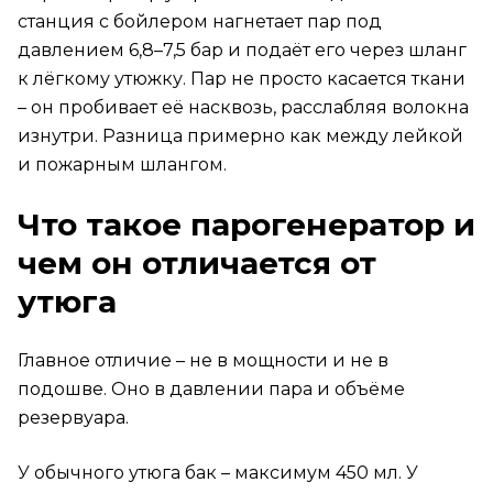
деликатных тканей?
станция с бойлером нагнетает пар под
давлением 6,8–7,5 бар и подаёт его через шланг
Что будет, если забыть выключить
парогенератор?
к лёгкому утюжку. Пар не просто касается ткани
Обычный утюг Braun TexStyle – плохой выбор?
– он пробивает её насквозь, расслабляя волокна
Итог
изнутри. Разница примерно как между лейкой
и пожарным шлангом.
Что такое парогенератор и
чем он отличается от
утюга
Главное отличие – не в мощности и не в
подошве. Оно в давлении пара и объёме
резервуара.
У обычного утюга бак – максимум 450 мл. У