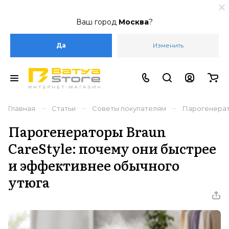
Ваш город
Москва
?
Да
Изменить
–
–
–
Главная
Статьи
Советы покупателям
Парогенерат
Парогенераторы Braun
CareStyle: почему они быстрее
и эффективнее обычного
утюга