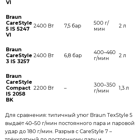
VI
Braun
CareStyle
500 г/
2400 Вт
7,5 бар
2 л
5 IS 5247
мин
VI
Braun
400–460
CareStyle
2400 Вт
6,8 бар
2 л
г/мин
3 IS 3257
Braun
CareStyle
300–350
Compact
2200 Вт
–
1,3 л
г/мин
IS 2058
BK
Для сравнения: типичный утюг Braun TexStyle 5
выдаёт 40–50 г/мин постоянного пара и паровой
удар до 180 г/мин. Разрыв с CareStyle 7 –
трёхкратный по постоянному пару и