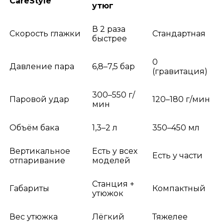
CareStyle
утюг
В 2 раза
Скорость глажки
Стандартная
быстрее
0
Давление пара
6,8–7,5 бар
(гравитация)
300–550 г/
Паровой удар
120–180 г/мин
мин
Объём бака
1,3–2 л
350–450 мл
Вертикальное
Есть у всех
Есть у части
отпаривание
моделей
Станция +
Габариты
Компактный
утюжок
Вес утюжка
Лёгкий
Тяжелее