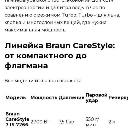
температура около 130°C, экономия до 1 кВтч
электроэнергии и 1,3 литра воды в час по
сравнению с режимом Turbo. Turbo – для льна,
хлопка и многослойных вещей, где нужна
максимальная мощность.
Линейка Braun CareStyle:
от компактного до
флагмана
Все модели из нашего каталога:
Паровой
Модель
Мощность
Давление
Резерв
удар
Braun
CareStyle
550 г/
2700 Вт
7,5 бар
2 л
7 IS 7266
мин