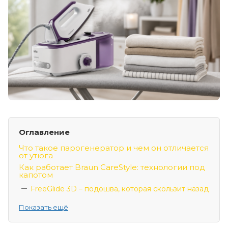
Оглавление
Что такое парогенератор и чем он отличается
от утюга
Как работает Braun CareStyle: технологии под
капотом
FreeGlide 3D – подошва, которая скользит назад
Показать ещё
PowerSteam у CareStyle 7 – рекордные 160 г/мин
постоянного пара