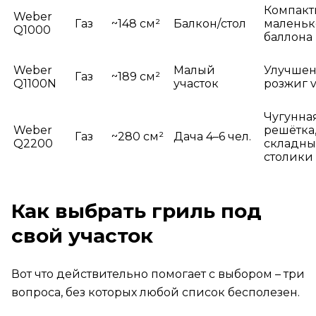
Компакт
Weber
Газ
~148 см²
Балкон/стол
маленьк
Q1000
баллона
Weber
Малый
Улучше
Газ
~189 см²
Q1100N
участок
розжиг 
Чугунна
Weber
решётка
Газ
~280 см²
Дача 4–6 чел.
Q2200
складны
столики
Как выбрать гриль под
свой участок
Вот что действительно помогает с выбором – три
вопроса, без которых любой список бесполезен.