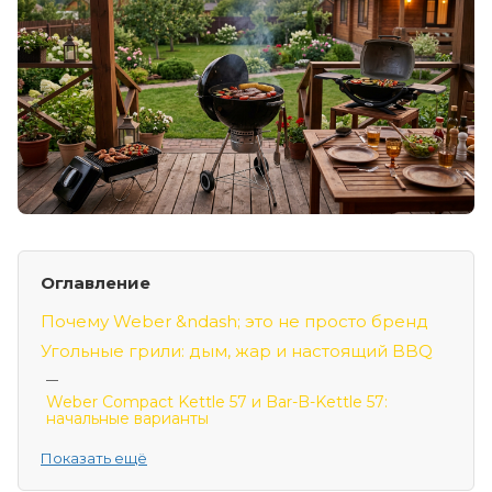
Оглавление
Почему Weber &ndash; это не просто бренд
Угольные грили: дым, жар и настоящий BBQ
Weber Compact Kettle 57 и Bar-B-Kettle 57:
начальные варианты
Weber Original Kettle E-5710: шаг вперёд
Показать ещё