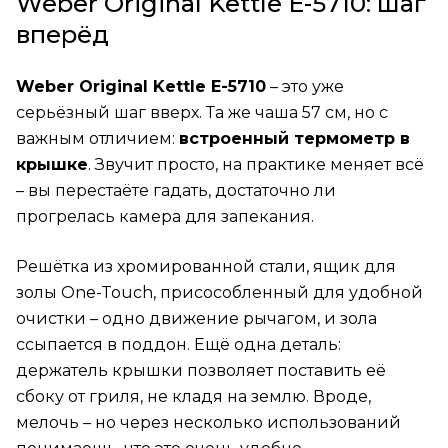
Weber Original Kettle E-5710: шаг
вперёд
Weber Original Kettle E-5710
– это уже
серьёзный шаг вверх. Та же чаша 57 см, но с
важным отличием:
встроенный термометр в
крышке
. Звучит просто, на практике меняет всё
– вы перестаёте гадать, достаточно ли
прогрелась камера для запекания.
Решётка из хромированной стали, ящик для
золы One-Touch, присособленный для удобной
очистки – одно движение рычагом, и зола
ссыпается в поддон. Ещё одна деталь:
держатель крышки позволяет поставить её
сбоку от гриля, не кладя на землю. Вроде,
мелочь – но через несколько использований