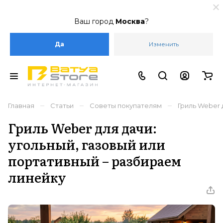
Ваш город
Москва
?
Да
Изменить
–
–
–
Главная
Статьи
Советы покупателям
Гриль Weber 
Гриль Weber для дачи:
угольный, газовый или
портативный – разбираем
линейку