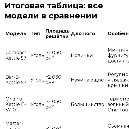
Итоговая таблица: все
модели в сравнении
Площадь
Модель
Тип
Для кого
Особен
решётки
Миниму
Compact
~2 030
Уголь
Новички
фурниту
Kettle 57
см²
доступн
Регулир
Bar-B-
~2 030
Уголь
Начинающие+
угля, за
Kettle 57
см²
крышки
Original
Термоме
~2 030
Kettle E-
Уголь
Большинство
зольный
см²
5710
One-Tou
Master-
Съёмная
Touch
~2 030