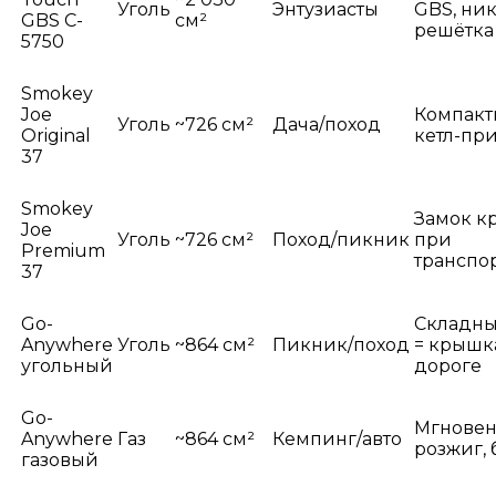
Уголь
Энтузиасты
GBS, ни
GBS C-
см²
решётка
5750
Smokey
Joe
Компакт
Уголь
~726 см²
Дача/поход
Original
кетл-пр
37
Smokey
Замок 
Joe
Уголь
~726 см²
Поход/пикник
при
Premium
транспо
37
Go-
Складны
Anywhere
Уголь
~864 см²
Пикник/поход
= крышк
угольный
дороге
Go-
Мгнове
Anywhere
Газ
~864 см²
Кемпинг/авто
розжиг, 
газовый