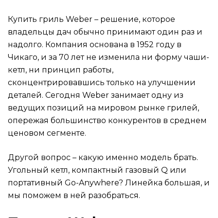
Weber Master-Touch GBS C-5750: универсальность
Купить гриль Weber – решение, которое
Газовые грили серии Q: удобство без
компромиссов
владельцы дач обычно принимают один раз и
Q1000 и Q1100N: компактные и настольные
надолго. Компания основана в 1952 году в
Q1200N и Q2200: главные рабочие лошадки
Чикаго, и за 70 лет не изменила ни форму чаши-
Портативные грили: берём с собой
кетл, ни принцип работы,
сконцентрировавшись только на улучшении
Weber Go-Anywhere: максимальная мобильность
деталей. Сегодня Weber занимает одну из
Weber Smokey Joe: мини-версия&nbsp;
ведущих позиций на мировом рынке грилей,
Итоговая таблица: все модели в сравнении
опережая большинство конкурентов в среднем
Как выбрать гриль под свой участок
ценовом сегменте.
Аксессуар: Weber iGrill 3
FAQ
Другой вопрос – какую именно модель брать.
Угольный кетл, компактный газовый Q или
Можно ли коптить на угольном гриле Weber?
портативный Go-Anywhere? Линейка большая, и
Как долго служит Weber?
мы поможем в ней разобраться.
Газовый или угольный &ndash; что дешевле в
эксплуатации?