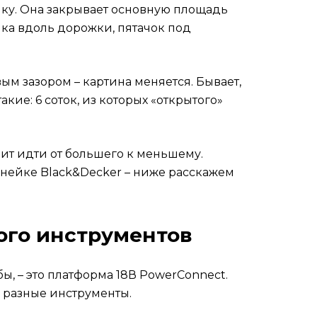
лку. Она закрывает основную площадь
мка вдоль дорожки, пятачок под
ым зазором – картина меняется. Бывает,
кие: 6 соток, из которых «открытого»
оит идти от большего к меньшему.
инейке Black&Decker – ниже расскажем
ного инструментов
ы, – это платформа 18В PowerConnect.
– разные инструменты.