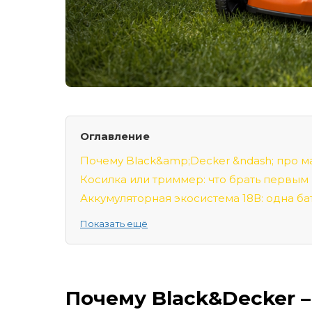
Оглавление
Почему Black&amp;Decker &ndash; про ма
Косилка или триммер: что брать первым
Аккумуляторная экосистема 18В: одна ба
Аккумуляторная газонокосилка BCMW33
Показать ещё
Аккумуляторный триммер STC1840EPC-QW:
Типичные ошибки, которые &laquo;убива
Аккумуляторная пила GKC1820L20: фина
Почему Black&Decker –
Сравнительная таблица: что подойдёт ва