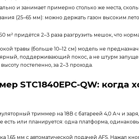
кально и занимает примерно столько же места, скол
ния (25–65 мм): можно держать газон высоким летом
150 м² придётся 2–3 раза разгрузить мешок, что нор
ысокой травы (больше 10–12 см) модель не предназна
лярный, поддерживающий покос, а не штурм запущен
ысоту постепенно, за 2–3 прохода.
ер STC1840EPC-QW: когда хо
муляторный триммер на 18В с батареей 4,0 А·ч и зар
есть или планируется: одна платформа, одинаковы
а 1,65 мм с автоматической подачей AFS. Нажал кно