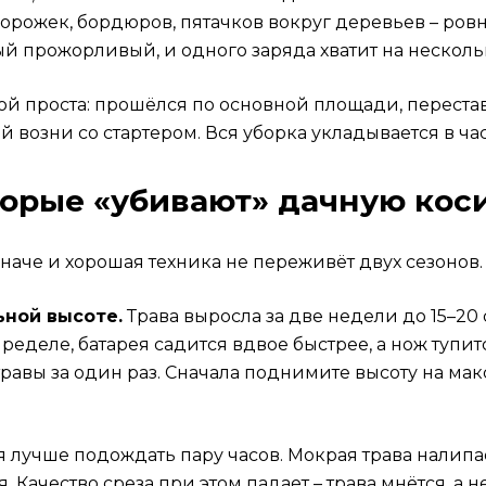
рожек, бордюров, пятачков вокруг деревьев – ровно 
мый прожорливый, и одного заряда хватит на неско
ой проста: прошёлся по основной площади, перестави
возни со стартером. Вся уборка укладывается в час 
орые «убивают» дачную кос
 иначе и хорошая техника не переживёт двух сезонов.
ьной высоте.
Трава выросла за две недели до 15–20 с
пределе, батарея садится вдвое быстрее, а нож тупит
травы за один раз. Сначала поднимите высоту на мак
лучше подождать пару часов. Мокрая трава налипае
. Качество среза при этом падает – трава мнётся, а н