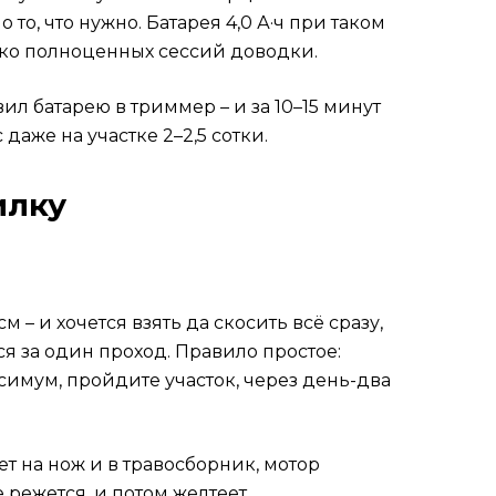
то, что нужно. Батарея 4,0 А·ч при таком
лько полноценных сессий доводки.
л батарею в триммер – и за 10–15 минут
даже на участке 2–2,5 сотки.
илку
м – и хочется взять да скосить всё сразу,
ся за один проход. Правило простое:
симум, пройдите участок, через день-два
т на нож и в травосборник, мотор
е режется, и потом желтеет.