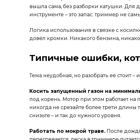
вышла сама, без разборки катушки. Для до
инструменте – это запас: триммер не са
Логика использования в связке с косилк
довёл кромки. Никакого бензина, никакой 
Типичные ошибки, кот
Тема неудобная, но разобрать её стоит –
Косить запущенный газон на минимал
под корень. Мотор при этом работает на 
никогда не срезайте более трети длины 
снизьте – и так до нужного уровня.
Работать по мокрой траве.
После дождя 
перегревается, леска в триммере путается