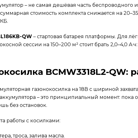
кумулятор – не самая дешёвая часть беспроводного 
, суммарная стоимость комплекта снижается на 20–3
КБ.
 BL186KB-QW
– стартовая батарея платформы. Для л
осной сессии на 150–200 м² стоит брать 2,0–4,0 А·ч:
окосилка BCMW3318L2-QW: р
муляторная газонокосилка на 18В с шириной захвата
аккумулятора – это принципиальный момент: пока о
ешь без остановок.
та работы с косилками:
ра, троса, залива масла.