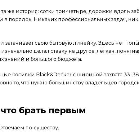
ный выбор, а когда &ndash; нет
 та же история: сотки три-четыре, дорожки вдоль за
ко громкая аккумуляторная косилка?
и в порядок. Никаких профессиональных задач, никак
мулятора 2,0 А&middot;ч?
 и затачивает свою бытовую линейку. Здесь нет по
риммеру Black&amp;Decker?
изначально делал ставку на другое: лёгкая, понятна
мер отдельно?
х знаний и большого бюджета.
ные косилки Black&Decker с шириной захвата 33–38
ровно то, что нужно большинству владельцев городс
 что брать первым
Отвечаем по-существу.