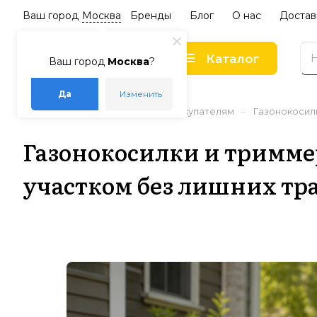
Ваш город
Москва
Бренды
Блог
О нас
Достав
Каталог
Ваш город
Москва
?
Да
Изменить
–
–
–
Главная
Статьи
Советы покупателям
Газонокосил
Газонокосилки и тримме
участком без лишних тр