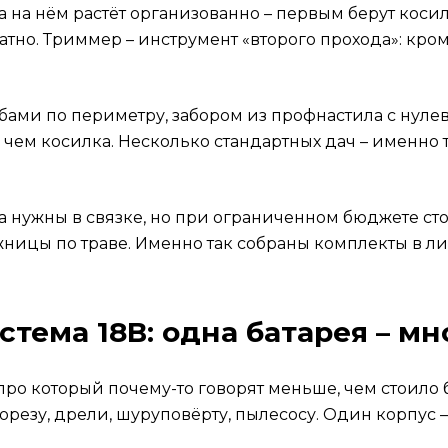
а на нём растёт организованно – первым берут коси
ратно. Триммер – инструмент «второго прохода»: кро
бами по периметру, забором из профнастила с нулев
 чем косилка. Несколько стандартных дач – именно та
та нужны в связке, но при ограниченном бюджете ст
жницы по траве. Именно так собраны комплекты в л
тема 18В: одна батарея – м
ро который почему-то говорят меньше, чем стоило б
торезу, дрели, шуруповёрту, пылесосу. Один корпус 