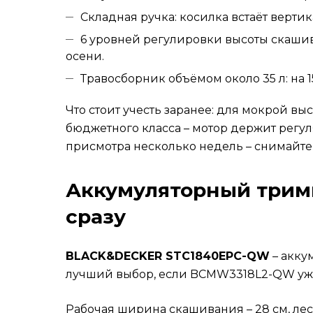
Складная ручка: косилка встаёт верти
6 уровней регулировки высоты скашива
осени.
Травосборник объёмом около 35 л: на 
Что стоит учесть заранее: для мокрой в
бюджетного класса – мотор держит регу
присмотра несколько недель – снимайте в
Аккумуляторный тримм
сразу
BLACK&DECKER STC1840EPC-QW
– акку
лучший выбор, если BCMW3318L2-QW уже 
Рабочая ширина скашивания – 28 см, леск