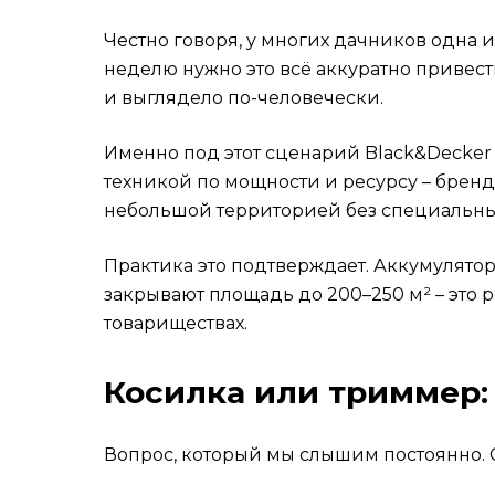
Когда Black&amp;Decker &ndash; правиль
FAQ
Честно говоря, у многих дачников одна и
Можно ли косить газон в 7 утра? Насколь
неделю нужно это всё аккуратно привест
Сколько скосов хватит одного заряда акку
и выглядело по-человечески.
Нужно ли затачивать нож косилки?
Именно под этот сценарий Black&Decker
Подходит ли аккумулятор от косилки к т
техникой по мощности и ресурсу – бренд 
BCK22S1S-QW или купить косилку и трим
небольшой территорией без специальны
Итог
Практика это подтверждает. Аккумулятор
закрывают площадь до 200–250 м² – это 
товариществах.
Косилка или триммер:
Вопрос, который мы слышим постоянно. 