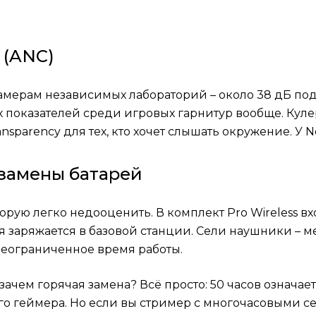
 (ANC)
амерам независимых лабораторий – около 38 дБ под
х показателей среди игровых гарнитур вообще. Кул
ansparency для тех, кто хочет слышать окружение. У N
 замены батарей
торую легко недооценить. В комплект Pro Wireless в
ая заряжается в базовой станции. Сели наушники – м
неограниченное время работы.
 зачем горячая замена? Всё просто: 50 часов означае
ого геймера. Но если вы стример с многочасовыми 