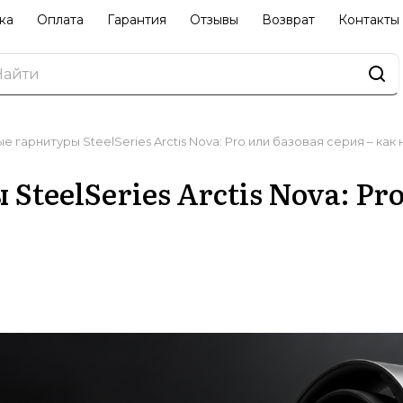
ка
Оплата
Гарантия
Отзывы
Возврат
Контакты
 гарнитуры SteelSeries Arctis Nova: Pro или базовая серия – ка
teelSeries Arctis Nova: Pro