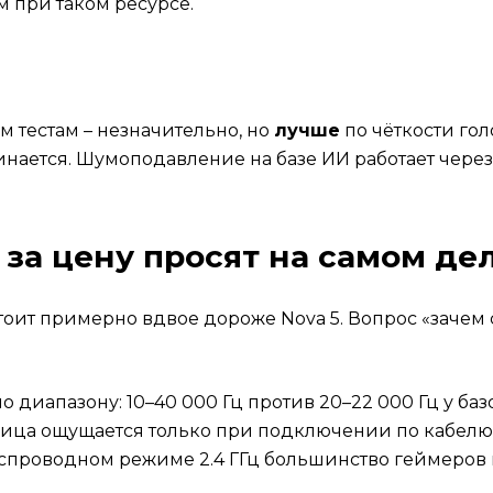
м при таком ресурсе.
м тестам – незначительно, но
лучше
по чёткости голо
нается. Шумоподавление на базе ИИ работает через 
о за цену просят на самом де
тоит примерно вдвое дороже Nova 5. Вопрос «зачем сто
о диапазону: 10–40 000 Гц против 20–22 000 Гц у ба
азница ощущается только при подключении по кабел
еспроводном режиме 2.4 ГГц большинство геймеров 