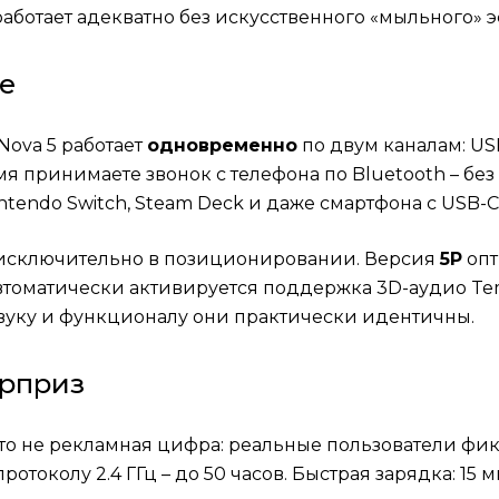
аботает адекватно без искусственного «мыльного» э
е
Nova 5 работает
одновременно
по двум каналам: USB-
мя принимаете звонок с телефона по Bluetooth – без
Nintendo Switch, Steam Deck и даже смартфона с USB-C
и исключительно в позиционировании. Версия
5P
опт
томатически активируется поддержка 3D-аудио Tempe
 звуку и функционалу они практически идентичны.
юрприз
. Это не рекламная цифра: реальные пользователи ф
токолу 2.4 ГГц – до 50 часов. Быстрая зарядка: 15 