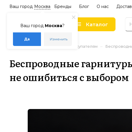
Ваш город
Москва
Бренды
Блог
О нас
Достав
Каталог
Ваш город
Москва
?
Да
Изменить
–
–
–
Главная
Статьи
Советы покупателям
Беспроводные
Беспроводные гарнитуры S
не ошибиться с выбором