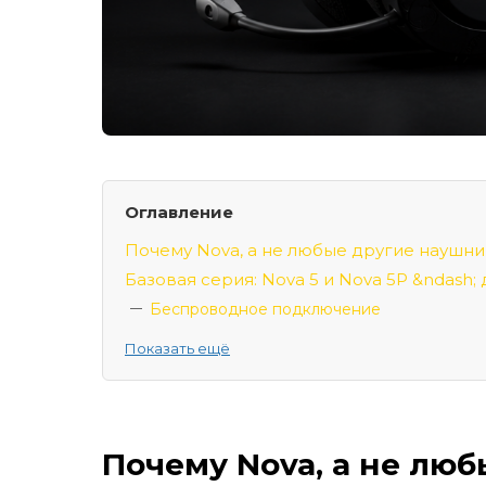
Оглавление
Почему Nova, а не любые другие наушни
Базовая серия: Nova 5 и Nova 5P &ndash;
Беспроводное подключение
Автономность &ndash; главный сюрприз
Показать ещё
Микрофон
Серия Pro Wireless: что за цену просят н
Активное шумоподавление (ANC)
Почему Nova, а не лю
Hot-Swap: система горячей замены батар