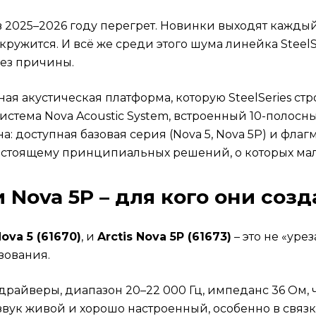
м
 2025–2026 году перегрет. Новинки выходят каждый
обайл
 кружится. И всё же среди этого шума линейка SteelSe
без причины.
ная акустическая платформа, которую SteelSeries стр
тема Nova Acoustic System, встроенный 10-полосны
 доступная базовая серия (Nova 5, Nova 5P) и флагма
астоящему принципиальных решений, о которых мал
ova 5P?
и Nova 5P – для кого они соз
ди звука?
з компьютера?
Nova 5 (61670)
, и
Arctis Nova 5P (61673)
– это не «уре
зования.
райверы, диапазон 20–22 000 Гц, импеданс 36 Ом, ч
вук живой и хорошо настроенный, особенно в связке