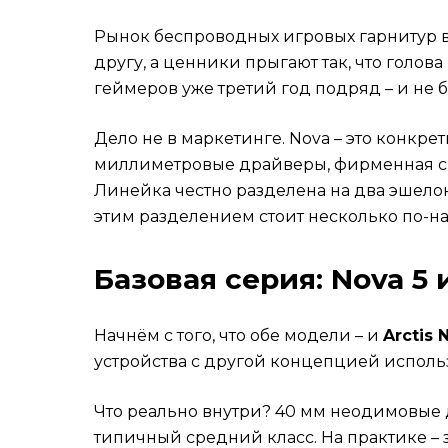
Базовая станция GameDAC Gen 2
Главные отличия: таблица по параметра
Рынок беспроводных игровых гарнитур в
Разбор по платформам: PS5, Xbox, ПК, м
другу, а ценники прыгают так, что голова
PlayStation 5
геймеров уже третий год подряд – и не 
Xbox
Дело не в маркетинге. Nova – это конкрет
ПК
миллиметровые драйверы, фирменная сис
Мобайл и Switch
Линейка честно разделена на два эшелона:
Типичные ошибки при выборе
этим разделением стоит несколько по-н
FAQ
В чём реальная разница между Nova 5 и N
Базовая серия: Nova 5 
Работает ли Nova Pro Wireless P на Xbox?
Стоит ли переплачивать за Pro Wireless ра
Можно ли управлять Nova Pro Wireless бе
Начнём с того, что обе модели – и
Arctis 
Какие наушники лучше для стримера?
устройства с другой концепцией исполь
Итог
Что реально внутри? 40 мм неодимовые д
типичный средний класс. На практике – з