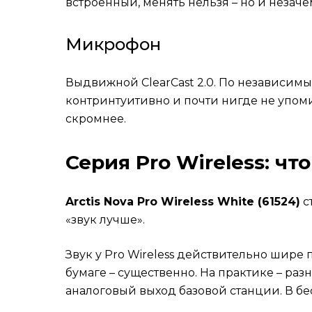
встроенный, менять нельзя – но и незаче
Микрофон
Выдвижной ClearCast 2.0. По независимы
контринтуитивно и почти нигде не упоми
скромнее.
Серия Pro Wireless: чт
Arctis Nova Pro Wireless White (61524)
с
«звук лучше».
Звук у Pro Wireless действительно шире п
бумаге – существенно. На практике – р
аналоговый выход базовой станции. В б