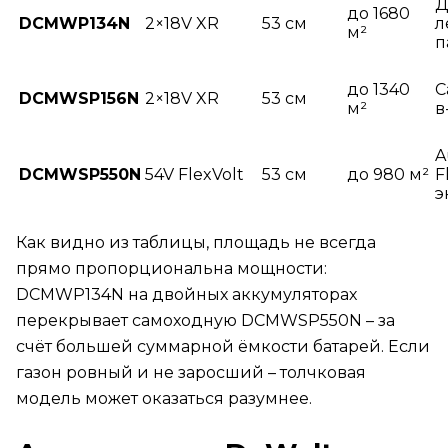
Д
до 1680
DCMWP134N
2×18V XR
53 см
л
м²
п
до 1340
С
DCMWSP156N
2×18V XR
53 см
м²
в
A
DCMWSP550N
54V FlexVolt
53 см
до 980 м²
F
э
Как видно из таблицы, площадь не всегда
прямо пропорциональна мощности:
DCMWP134N на двойных аккумуляторах
перекрывает самоходную DCMWSP550N – за
счёт большей суммарной ёмкости батарей. Если
газон ровный и не заросший – толчковая
модель может оказаться разумнее.