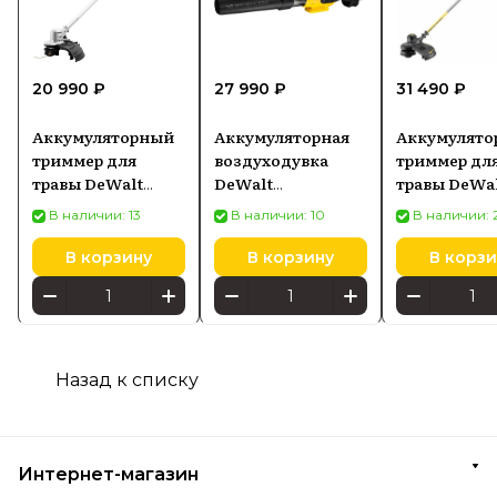
20 990 ₽
27 990 ₽
31 490 ₽
Аккумуляторный
Аккумуляторная
Аккумулят
триммер для
воздуходувка
триммер дл
травы DeWalt
DeWalt
травы DeWa
DCMST561N, без
DCMBA572N, без
DCM571N-XJ,
В наличии: 13
В наличии: 10
В наличии: 
АКБ и ЗУ
АКБ и ЗУ
АКБ и ЗУ
В корзину
В корзину
В корзи
Назад к списку
Интернет-магазин