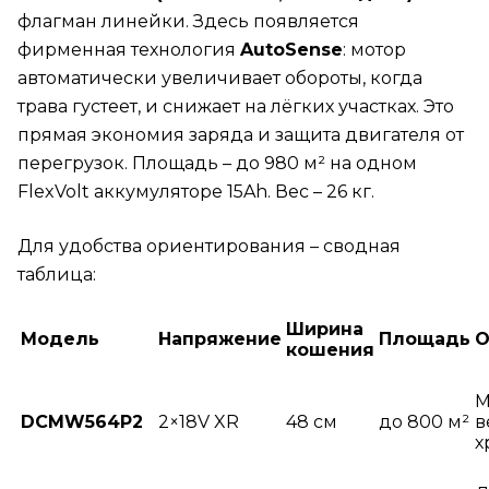
флагман линейки. Здесь появляется
фирменная технология
AutoSense
: мотор
автоматически увеличивает обороты, когда
трава густеет, и снижает на лёгких участках. Это
прямая экономия заряда и защита двигателя от
перегрузок. Площадь – до 980 м² на одном
FlexVolt аккумуляторе 15Ah. Вес – 26 кг.
Для удобства ориентирования – сводная
таблица:
Ширина
Модель
Напряжение
Площадь
О
кошения
М
DCMW564P2
2×18V XR
48 см
до 800 м²
в
х