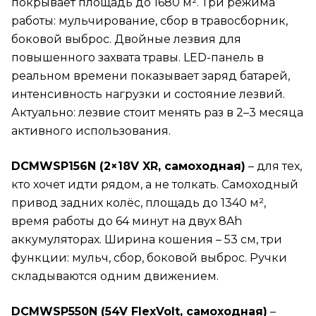
покрывает площадь до 1680 м². Три режима
работы: мульчирование, сбор в травосборник,
боковой выброс. Двойные лезвия для
повышенного захвата травы. LED-панель в
реальном времени показывает заряд батарей,
интенсивность нагрузки и состояние лезвий.
Актуально: лезвие стоит менять раз в 2–3 месяца
активного использования.
DCMWSP156N (2×18V XR, самоходная)
– для тех,
кто хочет идти рядом, а не толкать. Самоходный
привод задних колёс, площадь до 1340 м²,
время работы до 64 минут на двух 8Ah
аккумуляторах. Ширина кошения – 53 см, три
функции: мульч, сбор, боковой выброс. Ручки
складываются одним движением.
DCMWSP550N (54V FlexVolt, самоходная)
–