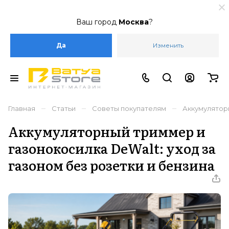
Ваш город
Москва
?
Да
Изменить
–
–
–
Главная
Статьи
Советы покупателям
Аккумуляторн
Аккумуляторный триммер и
газонокосилка DeWalt: уход за
газоном без розетки и бензина