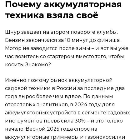
Типичные ошибки при выборе
Почему аккумуляторная
FAQ
техника взяла своё
Совместимы ли аккумуляторы DeWalt от
строительного инструмента с садовой техникой?
Шнур заедает на втором повороте клумбы.
Бензин закончился за 10 минут до финиша.
Можно ли косить триммером DeWalt во время
дождя?
Мотор не заводится после зимы – и вот вы уже
час возитесь со стартером вместо того, чтобы
Сколько стоит заменить аккумулятор DeWalt?
косить. Знакомо?
Чем триммер DeWalt DCMST561 лучше
предыдущей модели DCM561?
Именно поэтому рынок аккумуляторной
садовой техники в России за последние два
Подойдёт ли аккумуляторная газонокосилка для
участка 10 соток?
года вырос более чем вдвое. По данным
Итог
отраслевых аналитиков, в 2024 году доля
аккумуляторных устройств в сегменте садовых
инструментов превысила 30% – и это только
начало. Весной 2025 года спрос на
аккумуляторные триммеры и газонокосилки