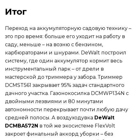
Итог
Переход на аккумуляторную садовую технику –
это про время: больше его уходит на работу в
саду, меньше – на возню с бензином,
карбюраторами и шнурами. DeWalt построил
систему, где один аккумулятор кормит весь
инструментальный парк – от дрели в
мастерской до триммера у забора. Триммер
DCMST561 закрывает 95% задач стандартного
дачного участка. Газонокосилка DCMWP134N с
двойными лезвиями и 80 минутами
автономности перекрывает почти любую дачу
средней полосы. А воздуходувка
DeWalt
DCMBA572N
в той же экосистеме FlexVolt
закроет финальный аккорд уборки – без