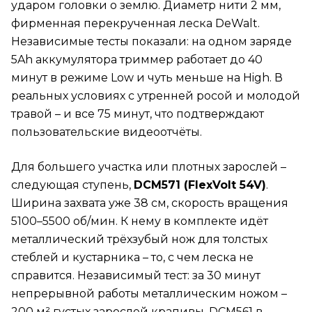
ударом головки о землю. Диаметр нити 2 мм,
фирменная перекрученная леска DeWalt.
Независимые тесты показали: на одном заряде
5Ah аккумулятора триммер работает до 40
минут в режиме Low и чуть меньше на High. В
реальных условиях с утренней росой и молодой
травой – и все 75 минут, что подтверждают
пользовательские видеоотчёты.
Для большего участка или плотных зарослей –
следующая ступень,
DCM571
(FlexVolt 54V)
.
Ширина захвата уже 38 см, скорость вращения
5100–5500 об/мин. К нему в комплекте идёт
металлический трёхзубый нож для толстых
стеблей и кустарника – то, с чем леска не
справится. Независимый тест: за 30 минут
непрерывной работы металлическим ножом –
200 м² густых зарослей крапивы. DCM561 в