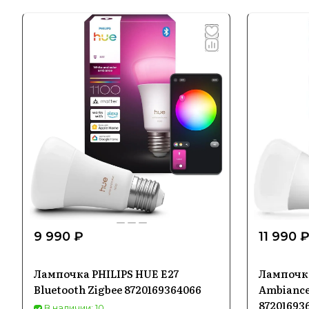
9 990 ₽
11 990 
Лампочка PHILIPS HUE E27
Лампочка
Bluetooth Zigbee 8720169364066
Ambiance 
87201693
В наличии: 10