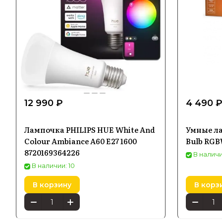
12 990 ₽
4 490 
Лампочка PHILIPS HUE White And
Умные ла
Colour Ambiance A60 E27 1600
Bulb RGB
8720169364226
В наличии
В наличии: 10
В корзину
В корз