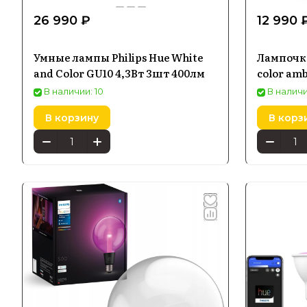
26 990 ₽
12 990 
Умные лампы Philips Hue White
Лампочка
and Color GU10 4,3Вт 3шт 400лм
color am
В наличии: 10
В наличи
В корзину
В корз