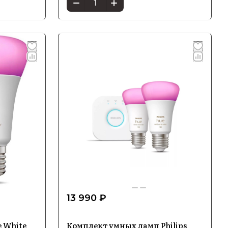
13 990 ₽
e White
Комплект умных ламп Philips