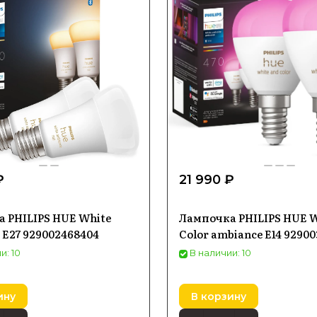
₽
21 990 ₽
 PHILIPS HUE White
Лампочка PHILIPS HUE W
 E27 929002468404
Color ambiance E14 9290
и: 10
В наличии: 10
ину
В корзину