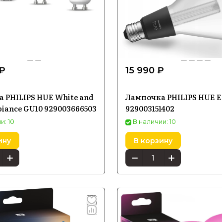
 ₽
15 990 ₽
 PHILIPS HUE White and
Лампочка PHILIPS HUE E
biance GU10 929003666503
929003151402
и: 10
В наличии: 10
ину
В корзину