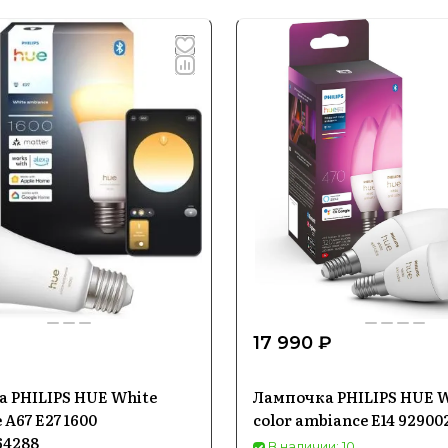
₽
17 990 ₽
 PHILIPS HUE White
Лампочка PHILIPS HUE W
A67 E27 1600
color ambiance E14 92900
64288
В наличии: 10