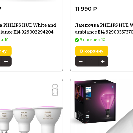
₽
11 990 ₽
 PHILIPS HUE White and
Лампочка PHILIPS HUE W
biance E14 929002294204
ambiance E14 9290035737
и: 10
В наличии: 10
ину
В корзину