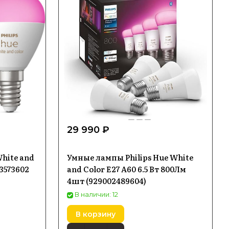
29 990 ₽
hite and
Умные лампы Philips Hue White
03573602
and Color E27 A60 6.5 Вт 800Лм
4шт (929002489604)
В наличии: 12
В корзину