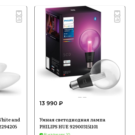
13 990 ₽
hite and
Умная светодиодная лампа
2294205
PHILIPS HUE 929003151101
В наличии: 10