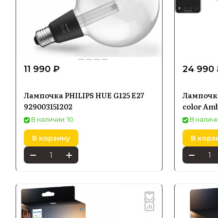
11 990 ₽
24 990
Лампочка PHILIPS HUE G125 E27
Лампочка
929003151202
color Am
В наличии: 10
В наличи
В корзину
В корз