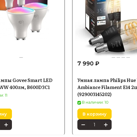
₽
7 990 ₽
мпы Govee Smart LED
Умная лампа Philips Hue
WW 400лм, B600D3C1
Ambiance Filament E14 2
(929003145202)
: 11
В наличии: 10
ину
В корзину