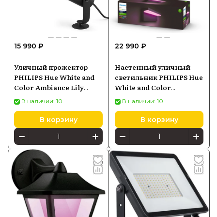
15 990 ₽
22 990 ₽
Уличный прожектор
Настенный уличный
PHILIPS Hue White and
светильник PHILIPS Hue
Color Ambiance Lily
White and Color
черный 1741530P7
Ambiance Nyro черный
В наличии: 10
В наличии: 10
1745630P7
В корзину
В корзину