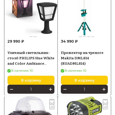
29 990 ₽
34 990 ₽
Уличный светильник-
Прожектор на треноге
столб PHILIPS Hue White
Makita DML814
and Color Ambiance
(RUADML814)
Econic черный 1744130P7
В наличии: 10
В наличии: 10
В корзину
В корзину