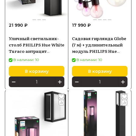
21 990 ₽
17 990 ₽
Уличный светильник-
Садовая гирлянда Globe
столб PHILIPS Hue White
(7 м) + удлинительный
Turaco антрацит
модуль PHILIPS Hue
1647393P0
929004581806
В наличии: 10
В наличии: 10
В корзину
В корзину