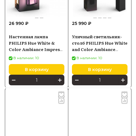
26 990 ₽
25 990 ₽
Настенная лампа
Уличный светильник-
PHILIPS Hue White &
столб PHILIPS Hue White
Color Ambiance Impress
and Color Ambiance
черный 1743030P7
Impress черный
В наличии: 10
В наличии: 10
1743230P7
В корзину
В корзину