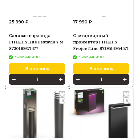
25 990 ₽
17 990 ₽
Садовая гирлянда
Светодиодный
PHILIPS Hue Festavia 7 м
прожектор PHILIPS
8720169371477
ProjectLine 8719514954571
В наличии: 10
В наличии: 10
В корзину
В корзину