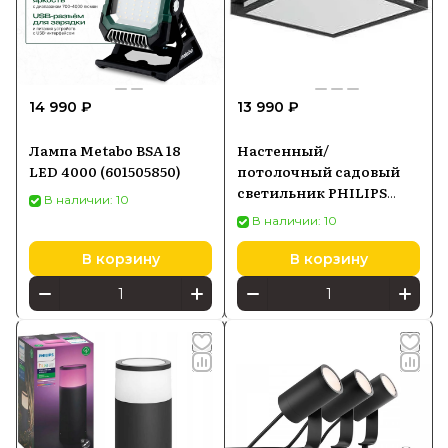
14 990 ₽
13 990 ₽
Лампа Metabo BSA 18
Настенный/
LED 4000 (601505850)
потолочный садовый
светильник PHILIPS
В наличии: 10
Moonshine 17350/93/Pn
В наличии: 10
В корзину
В корзину