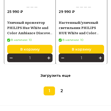
25 990 ₽
29 990 ₽
Уличный прожектор
Настенный/уличный
PHILIPS Hue White and
светильник PHILIPS
Color Ambiance Discover
HUE White and Color
черный 1743530P7
Ambiance Amarant,
В наличии: 10
В наличии: 10
чёрный 1746630P7
В корзину
В корзину
Загрузить еще
1
2