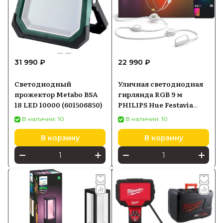
31 990 ₽
22 990 ₽
Светодиодный
Уличная светодиодная
прожектор Metabo BSA
гирлянда RGB 9 м
18 LED 10000 (601506850)
PHILIPS Hue Festavia
8721103078544
В наличии: 10
В наличии: 10
В корзину
В корзину