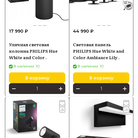
17 990 ₽
44 990 ₽
Уличная световая
Световая панель
колонна PHILIPS Hue
PHILIPS Hue White and
White and Color
Color Ambiance Lily
Ambiance Calla черный
Черный 1741430P7
В наличии: 10
В наличии: 10
1742030P7
В корзину
В корзину