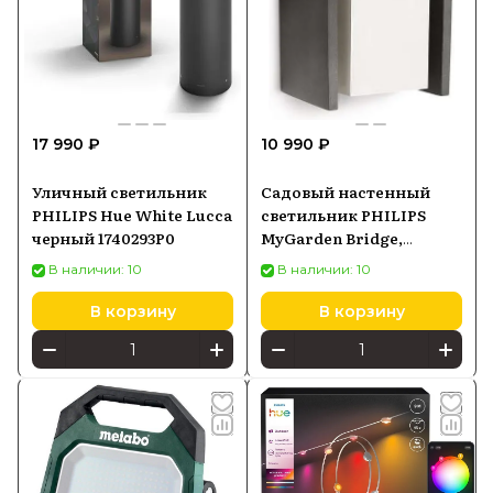
17 990 ₽
10 990 ₽
Уличный светильник
Садовый настенный
PHILIPS Hue White Lucca
светильник PHILIPS
черный 1740293P0
MyGarden Bridge,
антрацитовый
В наличии: 10
В наличии: 10
В корзину
В корзину