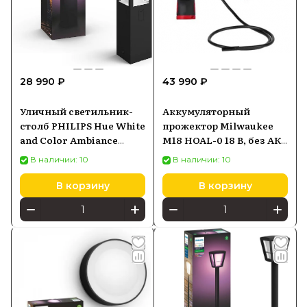
28 990 ₽
43 990 ₽
Уличный светильник-
Аккумуляторный
столб PHILIPS Hue White
прожектор Milwaukee
and Color Ambiance
M18 HOAL-0 18 В, без АКБ
Impress черный
и ЗУ
В наличии: 10
В наличии: 10
1743130P7
В корзину
В корзину