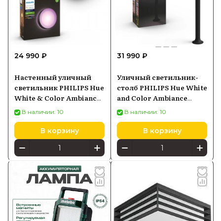
24 990 ₽
31 990 ₽
Настенный уличный
Уличный светильник-
светильник PHILIPS Hue
столб PHILIPS Hue White
White & Color Ambiance
and Color Ambiance
Daylo черный
Econic черный 1744230P7
В наличии: 10
В наличии: 10
8718696174401
В корзину
В корзину