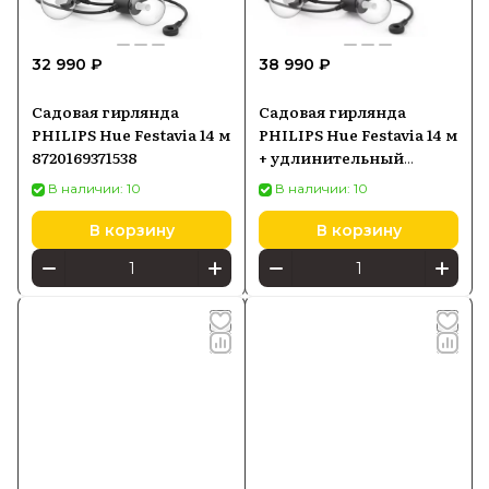
32 990 ₽
38 990 ₽
Садовая гирлянда
Садовая гирлянда
PHILIPS Hue Festavia 14 м
PHILIPS Hue Festavia 14 м
8720169371538
+ удлинительный
модуль Bluetooth
В наличии: 10
В наличии: 10
929004581906
В корзину
В корзину