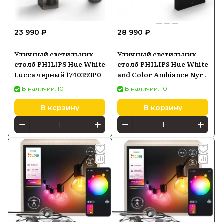
23 990 ₽
28 990 ₽
Уличный светильник-
Уличный светильник-
столб PHILIPS Hue White
столб PHILIPS Hue White
Lucca черный 1740393P0
and Color Ambiance Nyro
черный 1745530P7
В наличии: 10
В наличии: 10
В корзину
В корзину