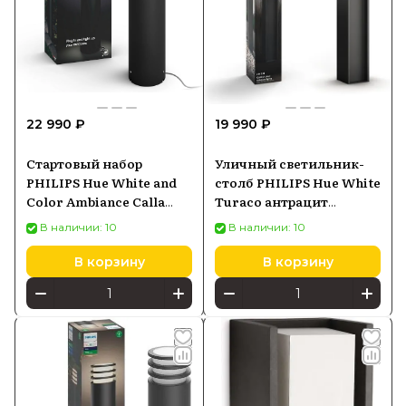
22 990 ₽
19 990 ₽
Стартовый набор
Уличный светильник-
PHILIPS Hue White and
столб PHILIPS Hue White
Color Ambiance Calla
Turaco антрацит
черный 1745130P7
1647493P0
В наличии: 10
В наличии: 10
В корзину
В корзину