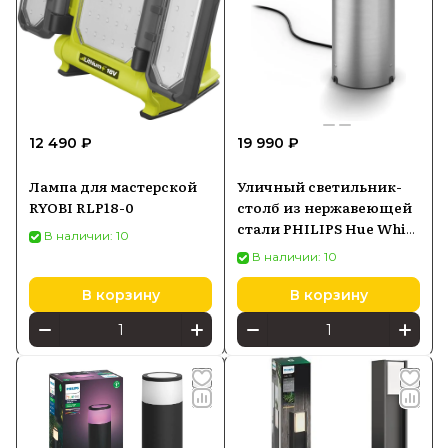
12 490 ₽
19 990 ₽
Лампа для мастерской
Уличный светильник-
RYOBI RLP18-0
столб из нержавеющей
стали PHILIPS Hue White
В наличии: 10
and Color Ambiance Calla
В наличии: 10
929003098601
В корзину
В корзину