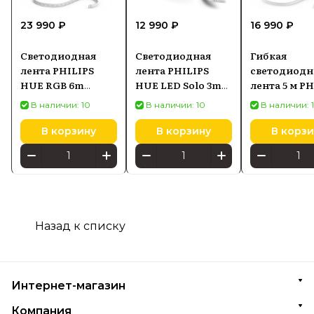
23 990 ₽
12 990 ₽
16 990 ₽
Светодиодная
Светодиодная
Гибкая
лента PHILIPS
лента PHILIPS
светодиодн
HUE RGB 6m
HUE LED Solo 3m
лента 5 м P
929004610702
929003816902
Hue Essentia
В наличии: 10
В наличии: 10
В наличии: 
Flex 9290042
В корзину
В корзину
В корзи
Назад к списку
Интернет-магазин
Компания