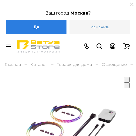
Ваш город
Москва
?
Да
Изменить
–
–
–
–
Главная
Каталог
Товары для дома
Освещение