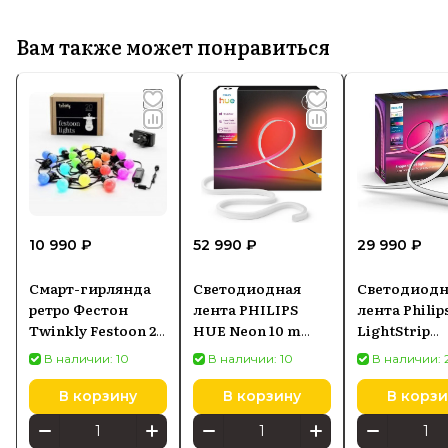
Вам также может понравиться
10 990 ₽
52 990 ₽
29 990 ₽
Смарт-гирлянда
Светодиодная
Светодиодн
ретро Фестон
лента PHILIPS
лента Philip
Twinkly Festoon 20
HUE Neon 10 m
LightStrip
LED RGB, 10 м
8721103088857
Gradient for
В наличии: 10
В наличии: 10
В наличии: 
для монитор
34 (92900349
В корзину
В корзину
В корзи