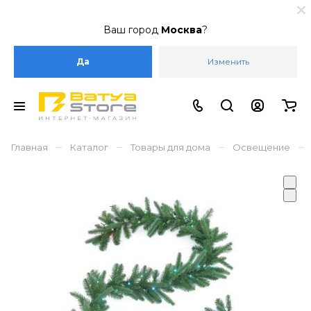
Ваш город
Москва
?
Да
Изменить
–
–
–
–
Главная
Каталог
Товары для дома
Освещение