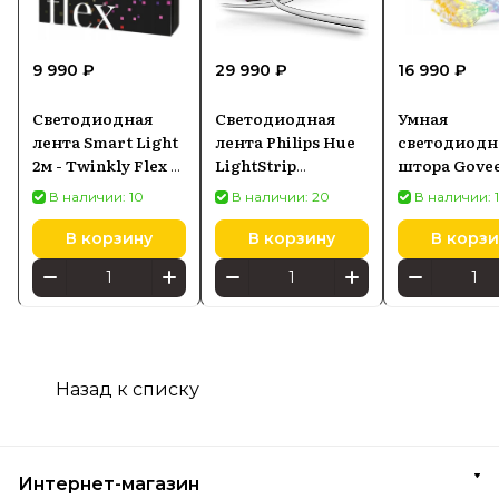
9 990 ₽
29 990 ₽
16 990 ₽
Светодиодная
Светодиодная
Умная
лента Smart Light
лента Philips Hue
светодиодн
2м - Twinkly Flex -
LightStrip
штора Govee
200 шт. RGB + BT +
Gradient for PC
RGB Smart L
В наличии: 10
В наличии: 20
В наличии: 
Wi-Fi (
для мониторов 32-
520 светоди
TWFL200STW-
34 (929003498601)
В корзину
В корзину
В корзи
WEU )
Назад к списку
Интернет-магазин