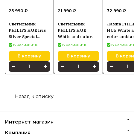
25 990 ₽
21 990 ₽
32 990 ₽
Светильник
Светильник
Лампа PHIL
PHILIPS HUE Iris
PHILIPS HUE
HUE White 
Silver Special
White and color
color ambia
Edition 609730
ambiance Iris
Tuba LED Pl
В наличии: 10
В наличии: 10
В наличии: 
8719514264540
gradient L
В корзину
В корзину
В корзи
Назад к списку
Интернет-магазин
Компания