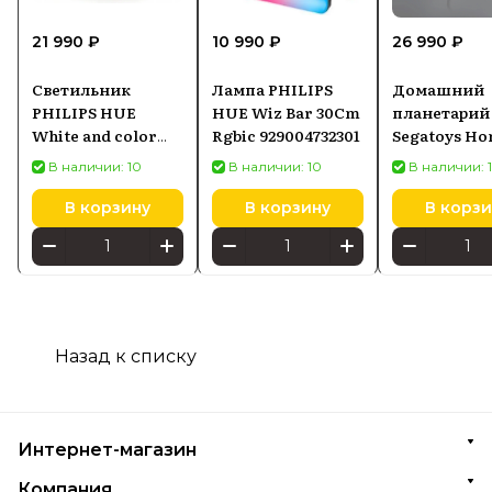
21 990 ₽
10 990 ₽
26 990 ₽
Светильник
Лампа PHILIPS
Домашний
PHILIPS HUE
HUE Wiz Bar 30Cm
планетарий
White and color
Rgbic 929004732301
Segatoys Ho
ambiance Iris
Flux
В наличии: 10
В наличии: 10
В наличии: 
8719514264540
В корзину
В корзину
В корзи
Назад к списку
Интернет-магазин
Компания