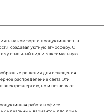
чные
или
и и
иять на комфорт и продуктивность в
их
ти, создавая уютную атмосферу. С
я ему стильный вид и максимальную
йн.
нообразные решения для освещения.
ight
мерное распределение света. Эти
т электроэнергию, но и позволяют
родуктивная работа в офисе.
т их идеальным вариантом для дома