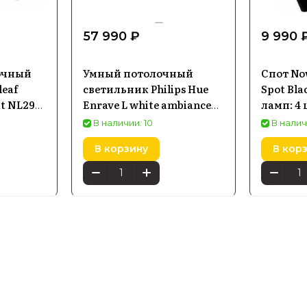
57 990 ₽
9 990 
очный
Умный потолочный
Спот No
eaf
светильник Philips Hue
Spot Bla
t NL29-
Enrave L white ambiance
ламп: 4 
нелей)
черный (915005996901)
плафона
В наличии: 10
В налич
В корзину
В кор