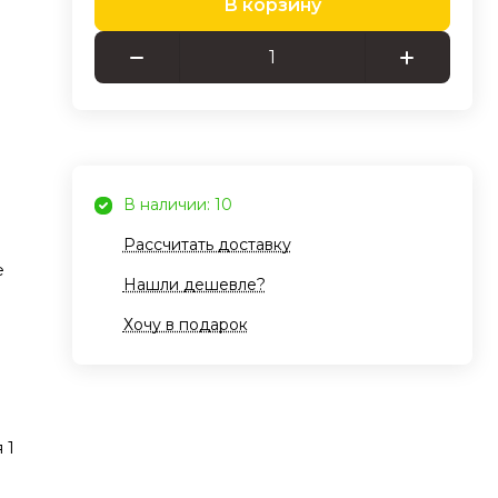
В корзину
ной
. С
f вы
,
ю
ством
В наличии: 10
Рассчитать доставку
егко
е
е
Нашли дешевле?
я
Хочу в подарок
ам
 1
ьями