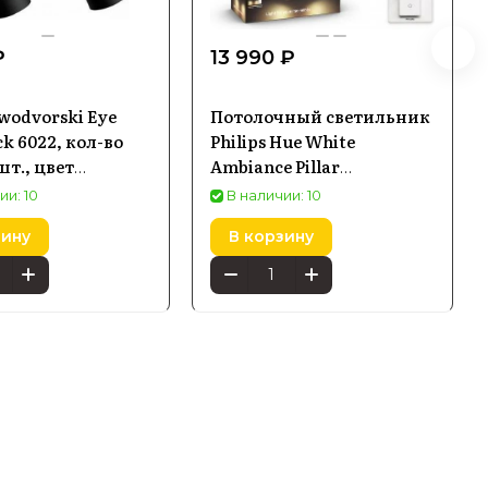
₽
13 990 ₽
wodvorski Eye
Потолочный светильник
ck 6022, кол-во
Philips Hue White
шт., цвет
Ambiance Pillar
: черный, 4 шт.
929003046401 Черный
ии: 10
В наличии: 10
зину
В корзину