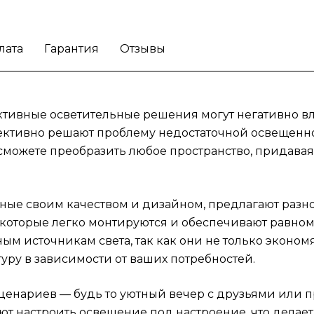
или продуктивная работа в офисе. Потоло
панели с настройкой цвета позволяют
лата
Гарантия
Отзывы
настроить освещение под настроение, что
делает их идеальным вариантом для дома 
рабочего пространства. Легкость установк
возможность интеграции с другими
тивные осветительные решения могут негативно вл
устройствами умного дома обеспечивают 
ктивно решают проблему недостаточной освещеннос
популярность среди пользователей,
сможете преобразить любое пространство, придава
стремящихся создать комфортные условия.
Также такие панели помогают оживить
интерьер и добавить ярких акцентов в диза
Оптимизируйте освещение с помощью
стные своим качеством и дизайном, предлагают раз
потолочных световых панелей Nanoleaf Skyl
ли, которые легко монтируются и обеспечивают равно
Starter Kit.
м источникам света, так как они не только экономя
уру в зависимости от ваших потребностей.
ценариев — будь то уютный вечер с друзьями или п
ют настроить освещение под настроение, что делае