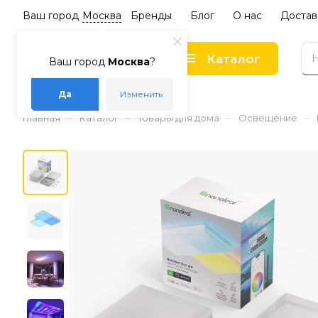
Ваш город
Москва
Бренды
Блог
О нас
Достав
Каталог
Ваш город
Москва
?
Да
Изменить
–
–
–
–
Главная
Каталог
Товары для дома
Освещение