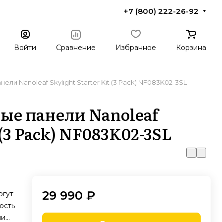
+7 (800) 222-26-92
Войти
Сравнение
Избранное
Корзина
ли Nanoleaf Skylight Starter Kit (3 Pack) NF083K02-3SL
ые панели Nanoleaf
 (3 Pack) NF083K02-3SL
29 990 ₽
огут
ость
ли