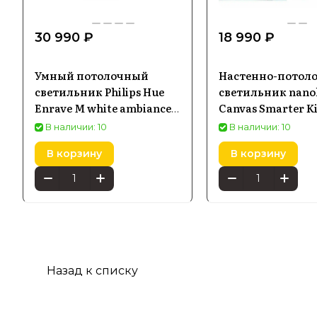
30 990 ₽
18 990 ₽
Умный потолочный
Настенно-потол
светильник Philips Hue
светильник nanol
Enrave M white ambiance
Canvas Smarter Ki
белый (915005996601)
0002SW-9PK (9 па
В наличии: 10
В наличии: 10
В корзину
В корзину
Назад к списку