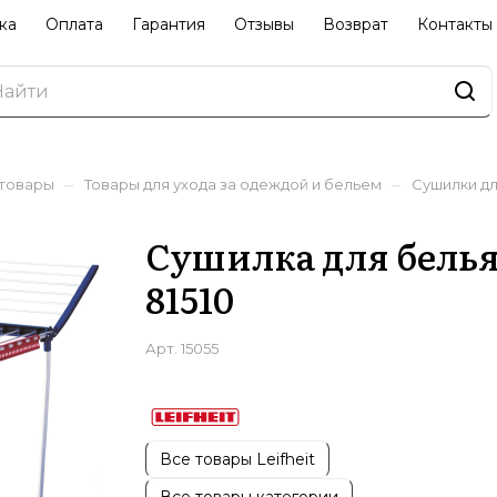
ка
Оплата
Гарантия
Отзывы
Возврат
Контакты
–
–
 товары
Товары для ухода за одеждой и бельем
Сушилки дл
Сушилка для белья P
81510
Арт.
15055
Все товары Leifheit
Все товары категории