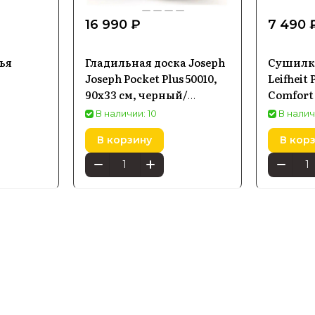
16 990 ₽
7 490 
ья
Гладильная доска Joseph
Сушилка
Joseph Pocket Plus 50010,
Leifheit 
90х33 см, черный/
Comfort 
голубой
В наличии: 10
В налич
В корзину
В кор